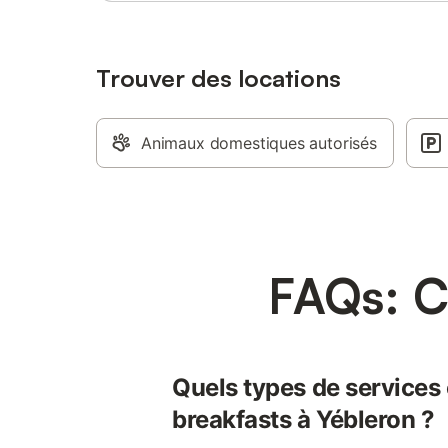
chambre" 
(mais ma 
grand lit
qualité, 
Trouver des locations
Deux faut
travaille
Au réveil
Animaux domestiques autorisés
jardin, l
déjeuner
produits 
circuit c
à la pièc
à la sall
FAQs: C
Quels types de services 
breakfasts à Yébleron ?