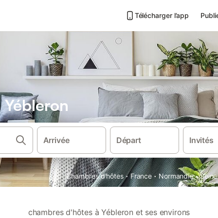
Télécharger l’app
Publi
 Yébleron
Arrivée
Départ
Invités
·
·
·
Chambres d'hôtes
France
Normandie
Seine
chambres d'hôtes à Yébleron et ses environs