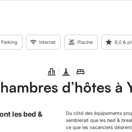
est la plus petite du Manoir
préférée), parfaite pour 2. Un
 Queen 160 avec une literie de
linge de lit haut de gamme en lin.
euils, un petit bureau pour
r, une salle de bain avec douche.
, superbe vue sur la nature : le
'étang, les chevaux. Le petit
Parking
Internet
Piscine
8,0
& pl
 est inclus et composé de
maison ou choisis, locaux en
ourt, et bio le plus souvent. Accès
e de vie partagée entre les hôtes,
e à mangée, au salon, au
hambres d’hôtes à 
ont les bed &
Du côté des équipements prop
semblerait que les bed & brea
ce que les vacanciers désirent.