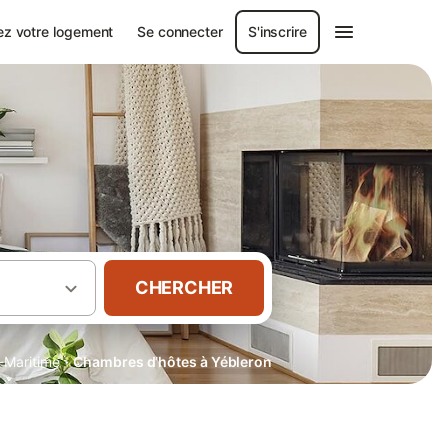
ez votre logement
Se connecter
S'inscrire
CHERCHER
·
-Maritime
Chambres d’hôtes à Yébleron