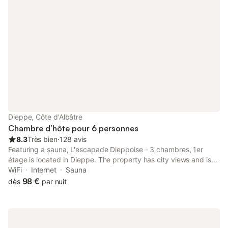
Dieppe, Côte d'Albâtre
Chambre d’hôte pour 6 personnes
8.3
Très bien
⋅
128 avis
Featuring a sauna, L'escapade Dieppoise - 3 chambres, 1er
étage is located in Dieppe. The property has city views and is
800 metres from Dieppe Beach and 700 metres from Train
WiFi
Internet
Sauna
Station of Dieppe.
98 €
dès
par nuit