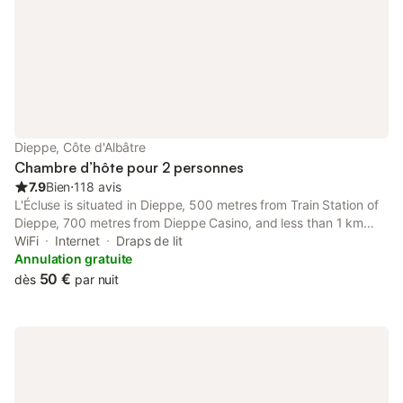
Dieppe, Côte d'Albâtre
Chambre d’hôte pour 2 personnes
7.9
Bien
⋅
118 avis
L'Écluse is situated in Dieppe, 500 metres from Train Station of
Dieppe, 700 metres from Dieppe Casino, and less than 1 km
from Chateau Musee de Dieppe. It is set 600 metres from
WiFi
Internet
Draps de lit
Dieppe Beach and offers private check-in and check-out.
Annulation gratuite
50 €
dès
par nuit