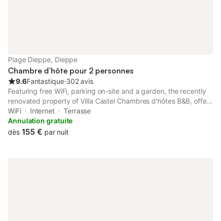
Plage Dieppe, Dieppe
Chambre d’hôte pour 2 personnes
9.6
Fantastique
⋅
302 avis
Featuring free WiFi, parking on-site and a garden, the recently
renovated property of Villa Castel Chambres d'hôtes B&B, offers
accommodation in Dieppe, 800 metres from Dieppe Beach and
WiFi
Internet
Terrasse
500 metres from Dieppe Casino.
Annulation gratuite
155 €
dès
par nuit