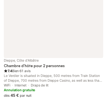
Dieppe, Côte d'Albâtre
Chambre d’hôte pour 2 personnes
7.4
Bien
⋅
61 avis
Le Verdier is situated in Dieppe, 500 metres from Train Station
of Dieppe, 700 metres from Dieppe Casino, as well as less than
1 km from Chateau Musee de Dieppe. It is located 600 metres
WiFi
Internet
Draps de lit
from Dieppe Beach and provides private check-in and check-
Annulation gratuite
out.
45 €
dès
par nuit