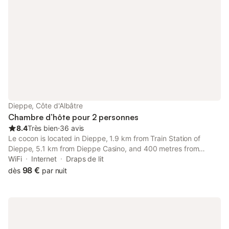
Dieppe, Côte d'Albâtre
Chambre d’hôte pour 2 personnes
8.4
Très bien
⋅
36 avis
Le cocon is located in Dieppe, 1.9 km from Train Station of
Dieppe, 5.1 km from Dieppe Casino, and 400 metres from
Church of Notre-Dame de Bonsecours. The property is around
WiFi
Internet
Draps de lit
1.6 km from Dieppe Port, 4.8 km from Chateau Musee de
98 €
dès
par nuit
Dieppe and 6.