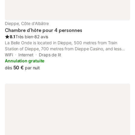
Dieppe, Côte d'Albâtre
Chambre d’hôte pour 4 personnes
8.1
Très bien
⋅
82 avis
La Belle Onde is located in Dieppe, 500 metres from Train
Station of Dieppe, 700 metres from Dieppe Casino, and less
than 1 km from Chateau Musee de Dieppe. It is situated 600
WiFi
Internet
Draps de lit
metres from Dieppe Beach and features private check-in and
Annulation gratuite
check-out.
50 €
dès
par nuit