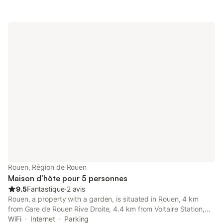
vous : salle de bain avec WC, pièce palière avec bureau ainsi
que les 3 chambres. Le prix est pour les 3 chambres. Vous avez
la possibilité d'utiliser la cuisine, la petite cour
Rouen, Région de Rouen
Maison d’hôte pour 5 personnes
9.5
Fantastique
⋅
2 avis
Rouen, a property with a garden, is situated in Rouen, 4 km
from Gare de Rouen Rive Droite, 4.4 km from Voltaire Station,
Rouen, as well as 5.1 km from Rouen Kindarena Sports Hall.
WiFi
Internet
Parking