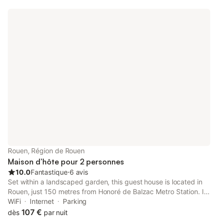
Rouen, Région de Rouen
Maison d’hôte pour 2 personnes
10.0
Fantastique
⋅
6 avis
Set within a landscaped garden, this guest house is located in
Rouen, just 150 metres from Honoré de Balzac Metro Station. It
offers elegant accommodation and free Wi-Fi internet access.
WiFi
Internet
Parking
107 €
dès
par nuit