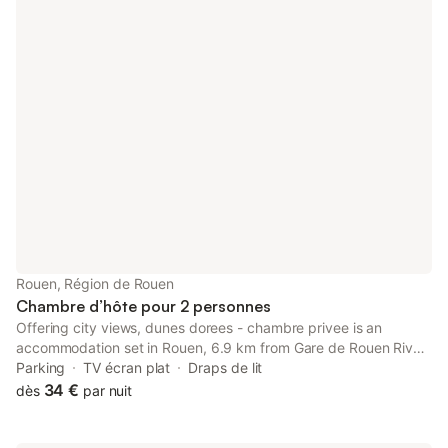
Rouen, Région de Rouen
Chambre d’hôte pour 2 personnes
Offering city views, dunes dorees - chambre privee is an
accommodation set in Rouen, 6.9 km from Gare de Rouen Rive
Droite and 7.4 km from Voltaire Station, Rouen. The property is
Parking
TV écran plat
Draps de lit
situated 8.
34 €
dès
par nuit