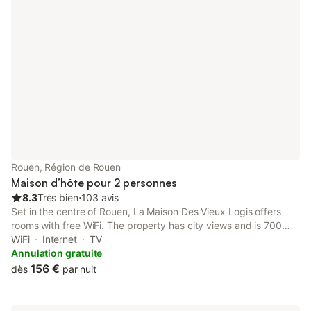
Rouen, Région de Rouen
Maison d’hôte pour 2 personnes
8.3
Très bien
⋅
103 avis
Set in the centre of Rouen, La Maison Des Vieux Logis offers
rooms with free WiFi. The property has city views and is 700
metres from Notre-Dame Cathedral of Rouen and 800 metres
WiFi
Internet
TV
from Gare de Rouen Rive Droite.
Annulation gratuite
156 €
dès
par nuit