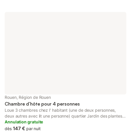
Rouen, Région de Rouen
Chambre d’hôte pour 4 personnes
Loue 3 chambres chez l' habitant (une de deux personnes,
deux autres avec lit une personne) quartier Jardin des plantes,
à 150 mètres des transports en commun. A 10 minutes du
Annulation gratuite
centre ville ou des quais pour l Armada. Vous aurez l' étage pour
147 €
dès
par nuit