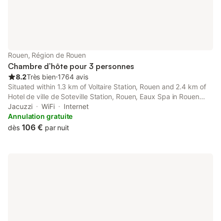
Rouen, Région de Rouen
Chambre d’hôte pour 3 personnes
8.2
Très bien
⋅
1764 avis
Situated within 1.3 km of Voltaire Station, Rouen and 2.4 km of
Hotel de ville de Soteville Station, Rouen, Eaux Spa in Rouen
features a spa and wellness centre and rooms with free WiFi.
Jacuzzi
WiFi
Internet
The property is around 2.
Annulation gratuite
106 €
dès
par nuit