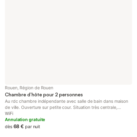
Rouen, Région de Rouen
Chambre d’hôte pour 2 personnes
Au rdc chambre indépendante avec salle de bain dans maison
de ville. Ouverture sur petite cour. Situation très centrale,
proche Hôtel de Ville, rue eau de robec piétonne. Restaurants et
WiFi
commerces à proximité, arrêt de bus au bout de la rue
Annulation gratuite
68 €
dès
par nuit