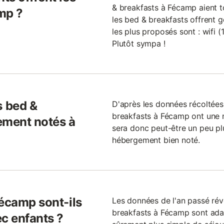
& breakfasts à Fécamp aient to
mp ?
les bed & breakfasts offrent g
les plus proposés sont : wifi (
Plutôt sympa !
 bed &
D'après les données récoltées 
breakfasts à Fécamp ont une no
ement notés à
sera donc peut-être un peu plu
hébergement bien noté.
Fécamp sont-ils
Les données de l'an passé ré
breakfasts à Fécamp sont adapt
ec enfants ?