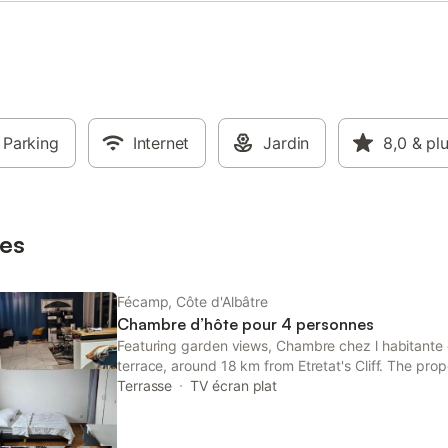
Parking
Internet
Jardin
8,0
& pl
es
Fécamp, Côte d'Albâtre
Chambre d’hôte pour 4 personnes
Featuring garden views, Chambre chez l habitante
terrace, around 18 km from Etretat's Cliff. The pro
Saint-Michel's Church, 43 km from Perret Model 
Terrasse
TV écran plat
Le Volcan.