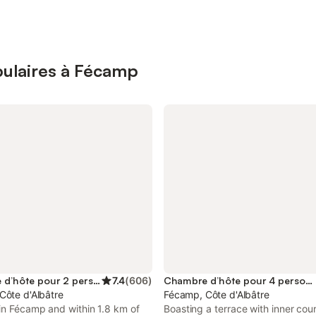
pulaires à Fécamp
Chambre d’hôte pour 2 personnes
7.4
(
606
)
Chambre d’hôte pour 4 personnes
Côte d'Albâtre
Fécamp, Côte d'Albâtre
in Fécamp and within 1.8 km of
Boasting a terrace with inner cou