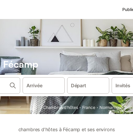
Publi
s Fécamp
Arrivée
Départ
Invités
·
·
·
Chambres d'hôtes
France
Normandie
Sein
chambres d'hôtes à Fécamp et ses environs