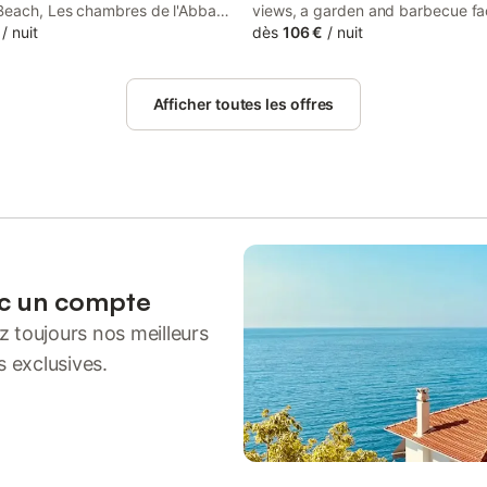
each, Les chambres de l'Abbaye
views, a garden and barbecue faci
race, soundproof rooms, and free
/
nuit
LE 111 can be found in Fécamp, c
dès
106 €
/
nuit
 property features city and inner
Fécamp Beach and 17 km from Fa
 views, and is 17 km from Falaise
d'Aval.
Afficher toutes les offres
ec un compte
 toujours nos meilleurs
s exclusives.