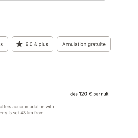
us
9,0
& plus
Annulation gratuite
120 €
dès
par nuit
 offers accommodation with
perty is set 43 km from
Appartment and 44 km from