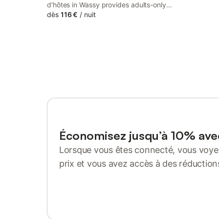
d'hôtes in Wassy provides adults-only
accommodation with a garden, a terrace
dès
116 €
/
nuit
and a bar. The property features quiet
street views and is 50 km from Nigloland
and 44 km from Combles-en-Barrois Golf
Course.
Économisez jusqu’à 10% av
Lorsque vous êtes connecté, vous voyez
prix et vous avez accès à des réduction
Se connecter ou s'inscrire