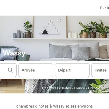
Publi
s Wassy
Arrivée
Départ
Invités
·
·
·
Chambres d'hôtes
France
Grand Est
H
chambres d'hôtes à Wassy et ses environs