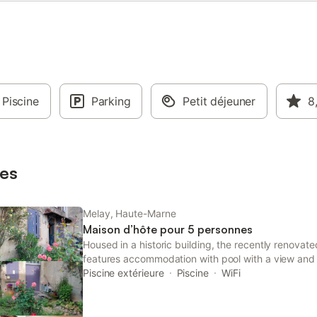
Piscine
Parking
Petit déjeuner
8
es
Melay, Haute-Marne
Maison d’hôte pour 5 personnes
Housed in a historic building, the recently renovate
features accommodation with pool with a view and 
views, this accommodation offers a patio. The gue
Piscine extérieure
Piscine
WiFi
terrace and a 24-hour front...