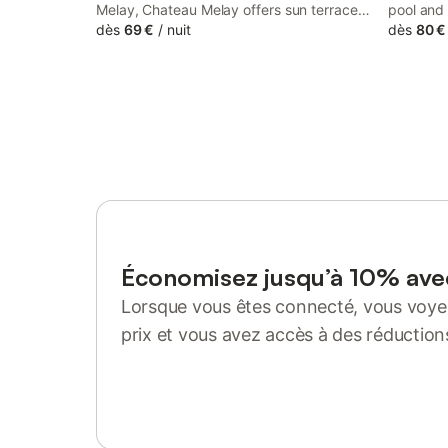
Melay, Chateau Melay offers sun terrace,
pool and 
private parking and sports facilities. There
dès
69 €
/
nuit
Notaire 
dès
80 €
is a private entrance at the bed and
welkom is
breakfast for the convenience of those
historic 
who stay.
Vittel Er
Économisez jusqu’à 10% av
Lorsque vous êtes connecté, vous voyez
prix et vous avez accès à des réduction
Se connecter ou s'inscrire