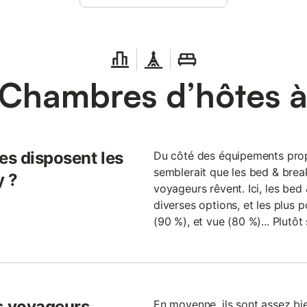
 Chambres d’hôtes à
es disposent les
Du côté des équipements prop
semblerait que les bed & break
y ?
voyageurs rêvent. Ici, les bed
diverses options, et les plus p
(90 %), et vue (80 %)... Plutôt
s voyageurs
En moyenne, ils sont assez bie