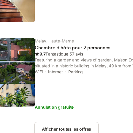
Melay, Haute-Marne
Chambre d’hôte pour 2 personnes
9.7
Fantastique
⋅
57 avis
Featuring a garden and views of garden, Maison Ega
situated in a historic building in Melay, 49 km from 
The property features city and quiet street views.
WiFi
Internet
Parking
Annulation gratuite
Afficher toutes les offres