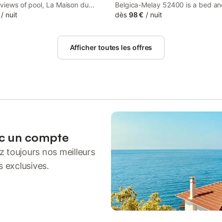
views of pool, La Maison du
Belgica-Melay 52400 is a bed a
- Chambre d'Hôtes - Huisdieren
/
nuit
breakfast set in a historic building
dès
98 €
/
nuit
 a bed and breakfast set in a
Melay, 49 km from Vittel Ermitag
building in Melay, 49 km from
Course.
mitage Golf Course.
Afficher toutes les offres
ec un compte
 toujours nos meilleurs
s exclusives.