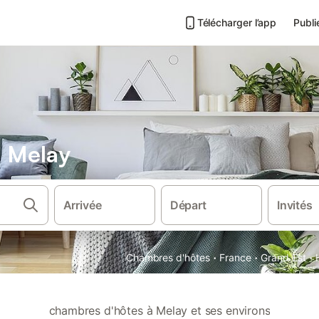
Télécharger l’app
Publi
 Melay
Arrivée
Départ
Invités
·
·
·
Chambres d'hôtes
France
Grand Est
chambres d'hôtes à Melay et ses environs