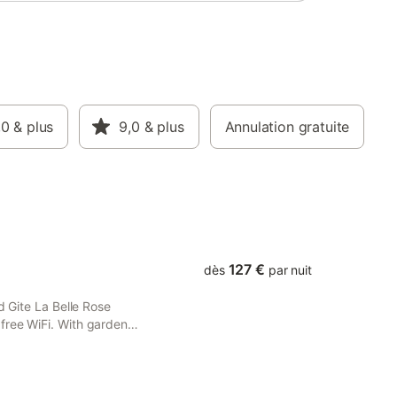
,0
& plus
9,0
& plus
Annulation gratuite
127 €
dès
par nuit
d Gite La Belle Rose
free WiFi. With garden
st house provides a sun