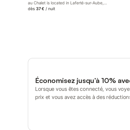
au Chalet is located in Laferté-sur-Aube,
31 km from Nigloland and 32 km from
dès
37 €
/
nuit
Arc-en-Barrois Golf Course. This guest
house provides free private parking and a
shared kitchen.
Économisez jusqu’à 10% av
Lorsque vous êtes connecté, vous voyez
prix et vous avez accès à des réduction
Se connecter ou s'inscrire