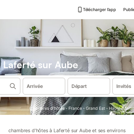
Télécharger l’app
Publi
 Laferté sur Aube
Arrivée
Départ
Invités
·
·
·
Chambres d'hôtes
France
Grand Est
Haute-Marn
chambres d'hôtes à Laferté sur Aube et ses environs