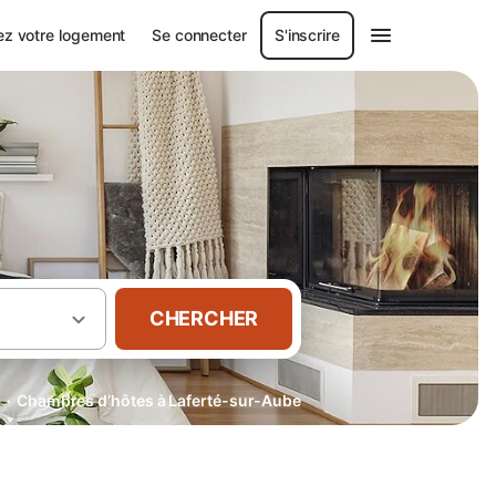
ez votre logement
Se connecter
S'inscrire
CHERCHER
·
e
Chambres d’hôtes à Laferté-sur-Aube