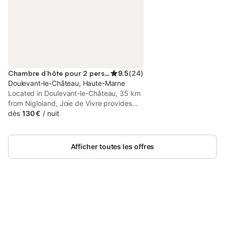
Chambre d’hôte pour 2 personnes
9.5
(
24
)
Doulevant-le-Château, Haute-Marne
Located in Doulevant-le-Château, 35 km
from Nigloland, Joie de Vivre provides
accommodation with a seasonal outdoor
dès
130 €
/
nuit
swimming pool, free private parking, a
garden and a terrace. The property has
garden views.
Afficher toutes les offres
Connectez-vous et économisez
Se connecter
jusqu'à 10% sur nos logements.