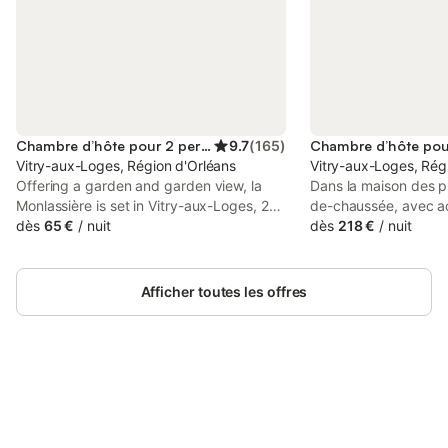
Chambre d’hôte pour 2 personnes
9.7
(
165
)
Vitry-aux-Loges, Région d'Orléans
Vitry-aux-Loges, Rég
Offering a garden and garden view, la
Dans la maison des pr
Monlassière is set in Vitry-aux-Loges, 28
de-chaussée, avec a
km from Gare des Aubrais and 28 km
dès
65 €
/
nuit
petite terrasse ombr
dès
218 €
/
nuit
from Sports Hall of Orleans. This property
chaleureuse, aménag
offers access to a terrace, free private
couleurs du bois travai
parking and free WiFi.
canal et la Loire, Vit
Afficher toutes les offres
situé pour découvrir l'
Jardin et piscine priv
vous sera servi dans 
jardin en fonction de
estivale et si le temp
Connectez-vous et économisez
bénéficierez de l'acc
Se connecter
jusqu'à 10% sur nos logements.
chauffée des propriét
déjeuner est inclus da