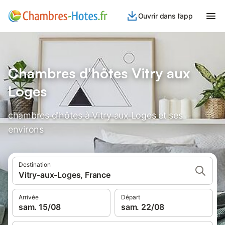
Ouvrir dans l’app
Chambres d'hôtes Vitry aux
Loges
chambres d'hôtes à Vitry aux Loges et ses
environs
Destination
Vitry-aux-Loges, France
Arrivée
Départ
sam. 15/08
sam. 22/08