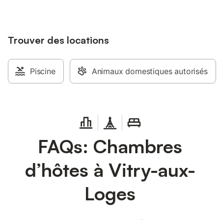
chambre d'hôtes, po
la journée. Ce logeme
professionnel. Sauf m
Trouver des locations
prestations, telles q
serviettes etc.. ne s
le prix de cette locat
compagnie admis (in
Piscine
Animaux domestiques autorisés
annonce), un supplé
s'appliquer. Seuls le
mentionnés spécifiq
annonce sont présen
non indiqué n'est p
présent. Sauf indicat
charge électrique pr
FAQs: Chambres
logement, la recharg
électriques est interdi
d’hôtes à Vitry-aux-
rapide Orléans-Montar
Chateauneuf, prendre 
Loges. 9 km plus loin,
Loges
carrefour des 4 routes
Traverser le bourg, à
rue Joseph lebert, p