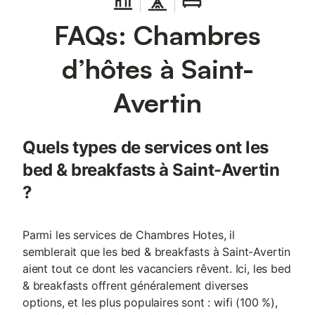
sécurisé et fermé est à votre disposition pour motos et vélos.
FAQs: Chambres
Les animaux ne sont pas admis et les fêtes sont interdites. Les
chambres sont non-fumeurs ; pensez à apporter des chaussons
pour accéder à l’espace nuit. Un espace dans le réfrigérateur
d’hôtes à Saint-
peut être mis à votre disposition ponctuellement. Le petit-
déjeuner est inclus et servi sur place.
Avertin
Quels types de services ont les
bed & breakfasts à Saint-Avertin
?
Parmi les services de Chambres Hotes, il
semblerait que les bed & breakfasts à Saint-Avertin
aient tout ce dont les vacanciers rêvent. Ici, les bed
& breakfasts offrent généralement diverses
options, et les plus populaires sont : wifi (100 %),