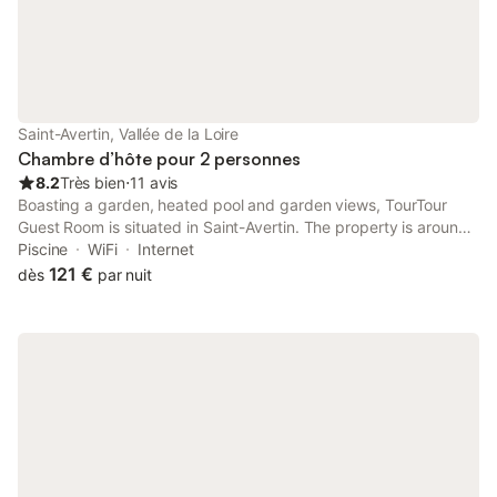
Saint-Avertin, Vallée de la Loire
Chambre d’hôte pour 2 personnes
8.2
Très bien
⋅
11 avis
Boasting a garden, heated pool and garden views, TourTour
Guest Room is situated in Saint-Avertin. The property is around
5.2 km from Saint-Pierre-des-Corps Train Station, 6 km from
Piscine
WiFi
Internet
Vinci International Congress Center and 6.
121 €
dès
par nuit