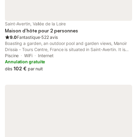
Saint-Avertin, Vallée de la Loire
Maison d’hôte pour 2 personnes
9.0
Fantastique
⋅
522 avis
Boasting a garden, an outdoor pool and garden views, Manoir
Drissia - Tours Centre, France is situated in Saint-Avertin. It is
set 3.1 km from Parc des Expositions Tours and offers a shared
Piscine
WiFi
Internet
kitchen.
Annulation gratuite
102 €
dès
par nuit