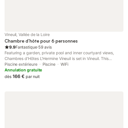
Vineuil, Vallée de la Loire
Chambre d’hôte pour 6 personnes
9.9
Fantastique
⋅
59 avis
Featuring a garden, private pool and inner courtyard views,
Chambres d'Hôtes L'Hermine Vineuil is set in Vineuil. This
property offers access to a terrace, a pool table, free private
Piscine extérieure
Piscine
WiFi
parking and free WiFi.
Annulation gratuite
166 €
dès
par nuit