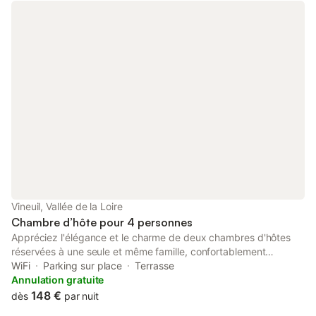
Vineuil, Vallée de la Loire
Chambre d’hôte pour 4 personnes
Appréciez l'élégance et le charme de deux chambres d'hôtes
réservées à une seule et même famille, confortablement
équipées dans une maison d'exception datant de la Révolution
WiFi
Parking sur place
Terrasse
française, localisée à proximité de Blois, des Châteaux de la
Annulation gratuite
Loire et de nombreuses attractions touristiques : * 4 km de
148 €
dès
par nuit
Blois, * 5 km du château de Beauregard * 12 km de Chambord,