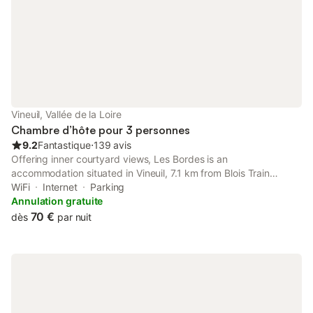
Vineuil, Vallée de la Loire
Chambre d’hôte pour 3 personnes
9.2
Fantastique
⋅
139 avis
Offering inner courtyard views, Les Bordes is an
accommodation situated in Vineuil, 7.1 km from Blois Train
Station and 7.5 km from Blois Castle. This bed and breakfast
WiFi
Internet
Parking
features free private parking, a shared kitchen and free WiFi.
Annulation gratuite
70 €
dès
par nuit