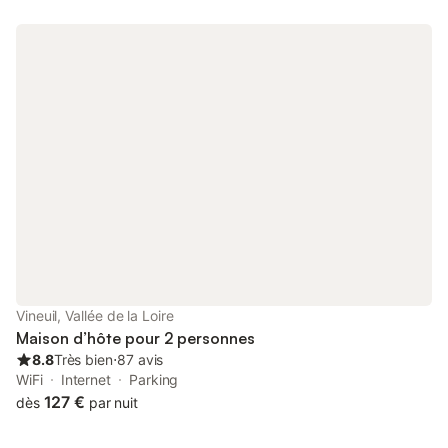
* 13 km de Cheverny, * 23 km de Chaumont sur Loire, * 41 km
du zoo de Beauval, * 41 km d'Amboise et du Clos Lucé .... Le
logement Vous accédez à l'espace de vie par un hall privatif qui
dessert les deux chambres, les toilettes séparées et la salle de
bain. La chambre principale est équipée d'un lit double 160 et
d’un dressing. La chambre secondaire est équipée d'un lit
double 140 et d’une commode. Les literies sont neuves et de
standing. Vous disposez d’un parking sécurisé et du Wifi dans le
logement. Le wifi n'est pas accessible dans le jardin. Possibilité
de petit déjeuner traditionnel (en supplément) avec
viennoiseries, confitures et miel artisanaux, boissons chaudes,
jus de fruit pressé, laitage, fruits . ll est servi ,dans la salle à
manger ou bien sur la terrasse a soleil aux beaux jours
Vineuil, Vallée de la Loire
Maison d’hôte pour 2 personnes
8.8
Très bien
⋅
87 avis
WiFi
Internet
Parking
127 €
dès
par nuit