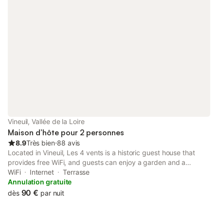
Vineuil, Vallée de la Loire
Maison d’hôte pour 2 personnes
8.9
Très bien
⋅
88 avis
Located in Vineuil, Les 4 vents is a historic guest house that
provides free WiFi, and guests can enjoy a garden and a
terrace. Housed in a building dating from 19th century, this
WiFi
Internet
Terrasse
guest house is 5.6 km from Cathedral of St. Louis of Blois and 6.
Annulation gratuite
90 €
dès
par nuit