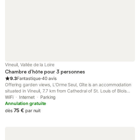
Vineuil, Vallée de la Loire
Chambre d’hôte pour 3 personnes
9.3
Fantastique
⋅
40 avis
Offering garden views, L'Orme Seul, Gîte is an accommodation
situated in Vineuil, 7.7 km from Cathedral of St. Louis of Blois
and 7.8 km from Blois Castle. This property offers access to a
WiFi
Internet
Parking
terrace, free private parking and free WiFi.
Annulation gratuite
75 €
dès
par nuit