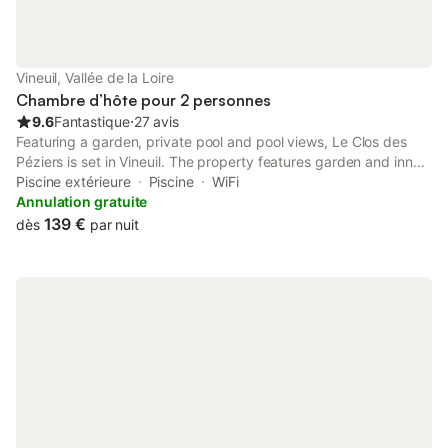
Vineuil, Vallée de la Loire
Chambre d’hôte pour 2 personnes
9.6
Fantastique
⋅
27 avis
Featuring a garden, private pool and pool views, Le Clos des
Péziers is set in Vineuil. The property features garden and inner
courtyard views, and is 6.9 km from Cathedral of St. Louis of
Piscine extérieure
Piscine
WiFi
Blois.
Annulation gratuite
139 €
dès
par nuit