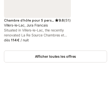
Chambre d’hôte pour 5 personnes
9.6
(
51
)
Villers-le-Lac, Jura Francais
Situated in Villers-le-Lac, the recently
renovated La Re Source Chambres et
table d'hôtes provides accommodation
dès
114 €
/
nuit
15 km from International Watch and
Clock Museum and 31 km from Creux du
Van.
Afficher toutes les offres
Connectez-vous et économisez
Se connecter
jusqu'à 10% sur nos logements.