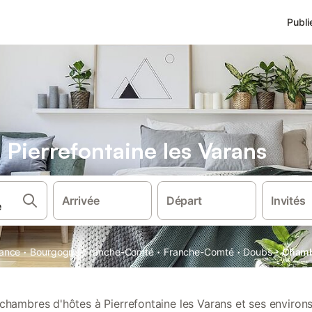
Publi
Pierrefontaine les Varans
Arrivée
Départ
Invités
·
·
·
·
ance
Bourgogne-Franche-Comté
Franche-Comté
Doubs
Chambr
chambres d'hôtes à Pierrefontaine les Varans et ses environ