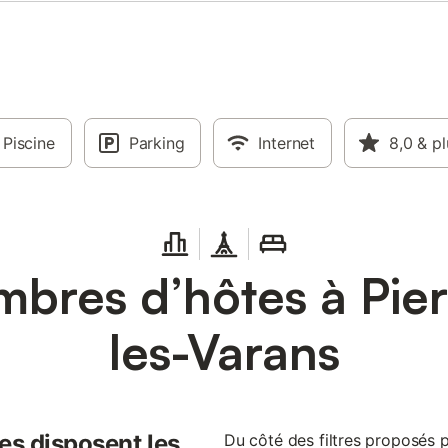
Piscine
Parking
Internet
8,0
& pl
bres d’hôtes à Pier
les-Varans
es disposent les
Du côté des filtres proposés 