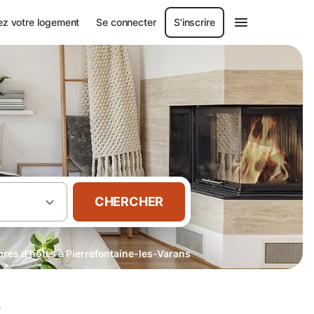
ez votre logement
Se connecter
S'inscrire
CHERCHER
es d’hôtes à Pierrefontaine-les-Varans
s