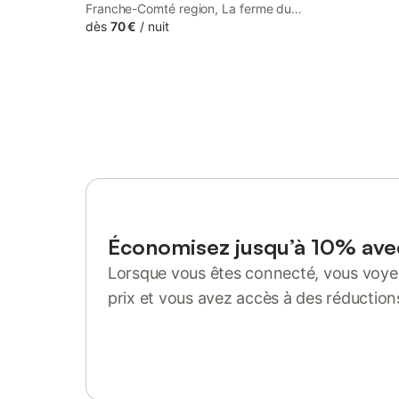
Franche-Comté region, La ferme du
bonheur has a terrace and garden views.
dès
70 €
/
nuit
Boasting bicycle parking, this property
also provides guests with a picnic area.
Économisez jusqu’à 10% av
Lorsque vous êtes connecté, vous voyez
prix et vous avez accès à des réduction
Se connecter ou s'inscrire