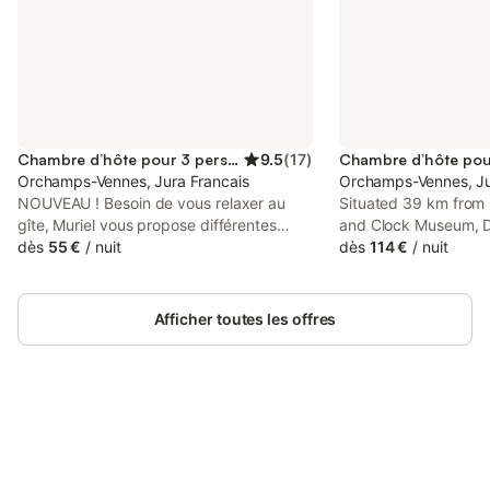
Chambre d’hôte pour 3 personnes
9.5
(
17
)
Orchamps-Vennes, Jura Francais
Orchamps-Vennes, Ju
NOUVEAU ! Besoin de vous relaxer au
Situated 39 km from 
gîte, Muriel vous propose différentes
and Clock Museum, D
formules bien-être. Pour exemple un
dès
55 €
/
nuit
guitares Appartemen
dès
114 €
/
nuit
massage, énergétique et sédatif autour
Garage features acc
de la colonne vertébrale à l’huile de
Orchamps-Vennes wit
millepertuis. etc Pour réserver appeler
sauna.
Afficher toutes les offres
Muriel Richoz En savoir plus sur sa page
Facebook Notre maison d'hôtes, située
dans le massif du Jura, vous propose 5
chambres d'hôtes pour 15 personnes,
simples et raffinées, dotées de noms
poétiques et qui vous attendent pour
Connectez-vous et économisez
Se connecter
passer un délicieux temps de vie. Ski de
jusqu'à 10% sur nos logements.
fond, VTT, pêche, randonnée. Location