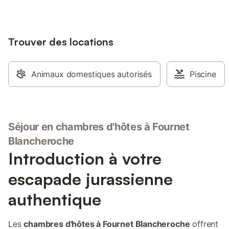
ferme s’étendent nos pâtures et les forêts
de sapins. Nos hôtes se laissent bercer
par le son des clarines tout en profitant
de notre jardin et ses nombreuses
Trouver des locations
variétés de vivaces. L’authenticité des
lieux et des paysages ravissent les
amoureux de la nature. Cette chambre
Animaux domestiques autorisés
Piscine
est dédiée au cheval comtois, animal
emblématique du Haut-Doubs, berceau
de la race. 1 lit King size
Séjour en chambres d'hôtes à Fournet
Blancheroche
Introduction à votre
escapade jurassienne
authentique
Les
chambres d'hôtes à Fournet Blancheroche
offrent