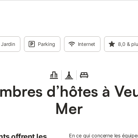
Jardin
Parking
Internet
8,0
& pl
bres d’hôtes à Veu
Mer
ts offrent les
En ce qui concerne les équip