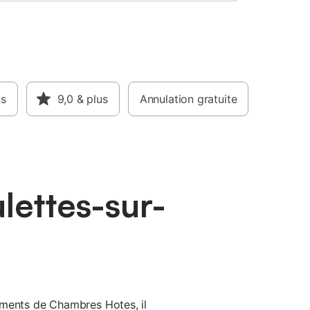
us
9,0
& plus
Annulation gratuite
lettes-sur-
ements de Chambres Hotes, il