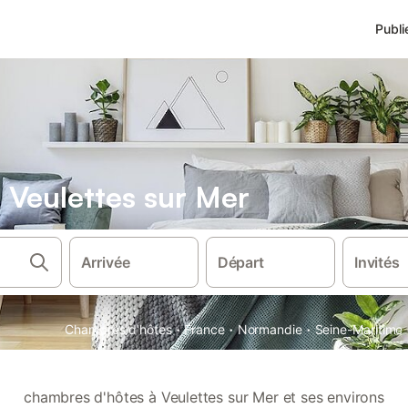
Publi
 Veulettes sur Mer
Arrivée
Départ
Invités
·
·
·
Chambres d'hôtes
France
Normandie
Seine-Maritime
chambres d'hôtes à Veulettes sur Mer et ses environs