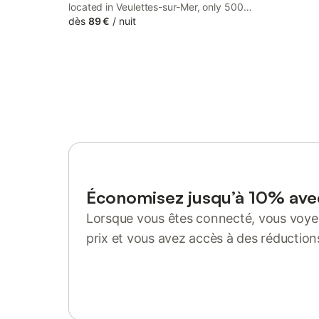
located in Veulettes-sur-Mer, only 500
metres from the pebbly beach. You can
dès
89 €
/
nuit
enjoy sea views from the rooms and the
shaded terrace in the 5000m² park.
Économisez jusqu’à 10% av
Lorsque vous êtes connecté, vous voyez
prix et vous avez accès à des réduction
Se connecter ou s'inscrire