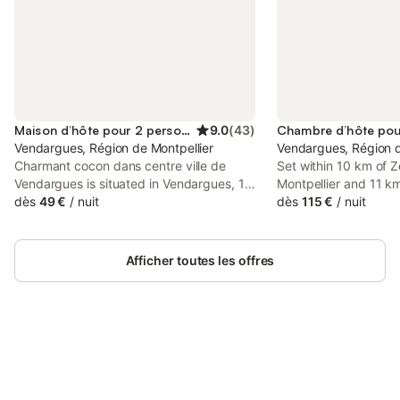
Maison d’hôte pour 2 personnes
9.0
(
43
)
Vendargues, Région de Montpellier
Vendargues, Région d
Charmant cocon dans centre ville de
Set within 10 km of 
Vendargues is situated in Vendargues, 11
Montpellier and 11 
km from Odysseum Shopping Centre, 11
dès
49 €
/
nuit
Shopping Centre, L'
dès
115 €
/
nuit
km from The Corum, as well as 11 km
offers rooms with air
from Montpellier Town Hall.
private bathroom in 
Afficher toutes les offres
Connectez-vous et économisez
Se connecter
jusqu'à 10% sur nos logements.