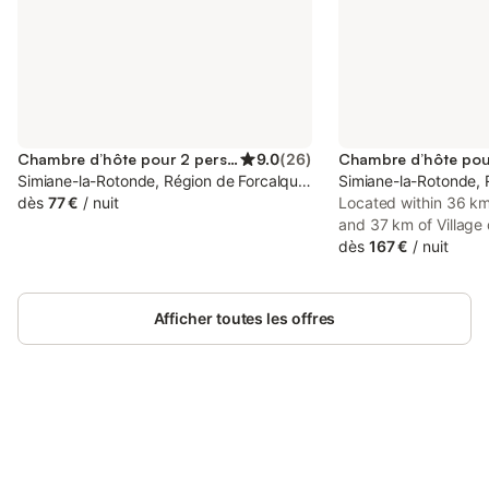
Chambre d’hôte pour 2 personnes
9.0
(
26
)
Simiane-la-Rotonde, Région de Forcalquier
Simiane-la-Rotonde, 
dès
77 €
/
nuit
Located within 36 km
and 37 km of Village 
des Amandiers provid
dès
167 €
/
nuit
conditioning and a p
Simiane-la-Rotonde.
Afficher toutes les offres
Connectez-vous et économisez
Se connecter
jusqu'à 10% sur nos logements.