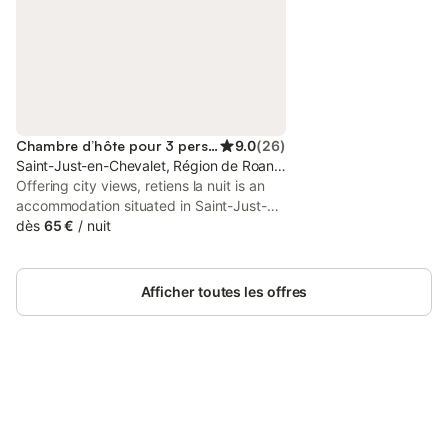
Chambre d’hôte pour 3 personnes
9.0
(
26
)
Saint-Just-en-Chevalet, Région de Roanne
Offering city views, retiens la nuit is an
accommodation situated in Saint-Just-
en-Chevalet, 50 km from Célestins
dès
65 €
/
nuit
Spring and 27 km from The Scarabée.
Afficher toutes les offres
Connectez-vous et économisez
Se connecter
jusqu'à 10% sur nos logements.