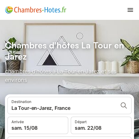
Chambres d'hôtes La Tour en
Jarez
chambres d'hôtes à La Tour en Jarez et ses
environs
Destination
La Tour-en-Jarez, France
Arrivée
Départ
sam. 15/08
sam. 22/08