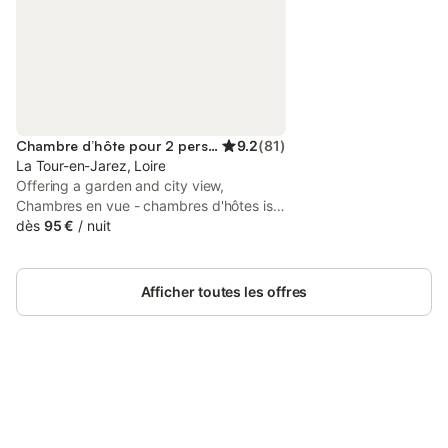
Chambre d’hôte pour 2 personnes
9.2
(
81
)
La Tour-en-Jarez, Loire
Offering a garden and city view,
Chambres en vue - chambres d'hôtes is
located in La Tour-en-Jarez, 5 km from
dès
95 €
/
nuit
Geoffroy-Guichard Stadium and 6.5 km
from Zénith de Saint-Etienne.
Afficher toutes les offres
Connectez-vous et économisez
Se connecter
jusqu'à 10% sur nos logements.