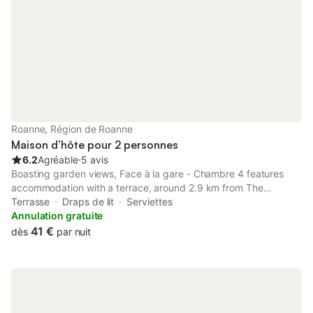
Roanne, Région de Roanne
Maison d’hôte pour 2 personnes
6.2
Agréable
⋅
5 avis
Boasting garden views, Face à la gare - Chambre 4 features
accommodation with a terrace, around 2.9 km from The
Scarabée. Guests staying at this guest house have access to a
Terrasse
Draps de lit
Serviettes
balcony.
Annulation gratuite
41 €
dès
par nuit