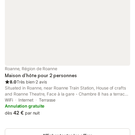
Roanne, Région de Roanne
Maison d’hôte pour 2 personnes
8.0
Très bien
⋅
2 avis
Situated in Roanne, near Roanne Train Station, House of crafts
and Roanne Theatre, Face à la gare - Chambre 8 has a terrace.
The property is set 40 km from Feurs hippodrome, 1.9 km from
WiFi
Internet
Terrasse
André Vacheresse Area and 2.6 km from Roanne Port.
Annulation gratuite
42 €
dès
par nuit