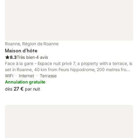
Roanne, Région de Roanne
Maison d’hôte
8.3
Très bien
⋅
4 avis
Face à la gare - Espace nuit privé 7, a property with a terrace, is
set in Roanne, 40 km from Feurs hippodrome, 200 metres from
Roanne Train Station, as well as 700 metres from House of
WiFi
Internet
Terrasse
crafts. The property is around 1 km from Roanne Theatre, 1.
Annulation gratuite
27 €
dès
par nuit