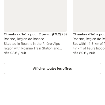
Chambre d’hôte pour 2 personnes
9.2
(
23
)
Roanne, Région de Roanne
Roanne, Région de R
Situated in Roanne in the Rhône-Alps
Set within 4.8 km of
region with Roanne Train Station and
47 km of Feurs hipp
André Vacheresse Area nearby, PLAISIR
dès
98 €
/
nuit
Les Ateliers d'Art Mod
dès
89 €
/
nuit
DES SENS offers accommodation with
offers accommodation
access to a hot tub.
There is a private en
and breakfast for th
Afficher toutes les offres
those who stay.
Connectez-vous et économisez
Se connecter
jusqu'à 10% sur nos logements.