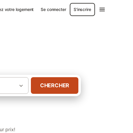
ez votre logement
Se connecter
S'inscrire
CHERCHER
·
e-Marne
Chambres d’hôtes à Saint-Blin
r prix!