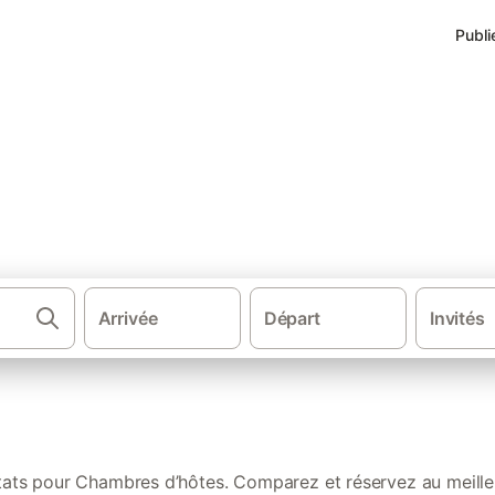
Publi
les mieux notées à Saint-Blin
Arrivée
Départ
Invités
·
·
·
Chambres d'hôtes
France
Grand Est
Haut
ltats pour Chambres d’hôtes. Comparez et réservez au meilleu