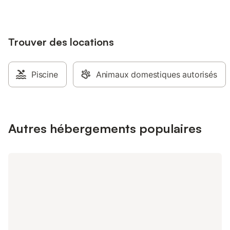
l'exploration de l'ora
des-Prés, des randon
magnifique forêt d'Or
Trouver des locations
possibilité de faire 
traditionnel sur la Lo
de Loire. Que vous so
l'histoire et la cultur
Piscine
Animaux domestiques autorisés
profiter de la nature 
est un point de dépar
vos aventures dans le
Autres hébergements populaires