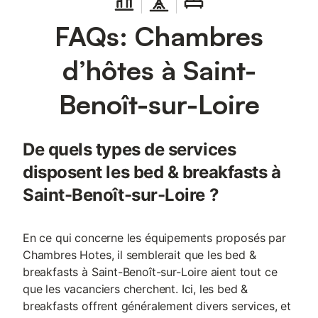
de 4m² (douche, lavabo, wc). Terrasse privative avec salon de
jardin. TV, Accès Wifi. Label Tourisme et Handicap Auditif,
FAQs: Chambres
Mental, Moteur et Visuel Arrivée à partir de 16h. Le petit
déjeuner est inclus dans le tarif de votre chambre d'hôtes, pour
bien commencer la journée. Prestations optionnelles à régler sur
d’hôtes à Saint-
place et à réserver avant votre arrivée : . Supplément animal :
5.0 € par jour Ce logement est diffusé par un professionnel.
Benoît-sur-Loire
Sauf mention contraire, les prestations, telles que ménage,
draps, serviettes etc.. ne sont pas incluses dans le prix de cette
location. Si animaux de compagnie admis (indiqué dans
annonce),
De quels types de services
disposent les bed & breakfasts à
Saint-Benoît-sur-Loire ?
En ce qui concerne les équipements proposés par
Chambres Hotes, il semblerait que les bed &
breakfasts à Saint-Benoît-sur-Loire aient tout ce
que les vacanciers cherchent. Ici, les bed &
breakfasts offrent généralement divers services, et