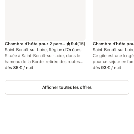
Chambre d’hôte pour 2 personnes
9.4
(
15
)
Chambre d’hôte pou
Saint-Benoît-sur-Loire, Région d'Orléans
Saint-Benoît-sur-Loir
Située à Saint-Benoît-sur-Loire, dans le
Ce gîte est une longè
hameau de la Borde, retirée des routes
pour un séjour en fam
passagères, au calme et dans un
dès
85 €
/
nuit
professionnel. Il est 
dès
93 €
/
nuit
environnement très reposant, la Ferme de
sur-Loire, à environ 
la Borde est une maison d’hôtes ! Mireille
d'Orléans, sur le parc
et Dominique Bouin, vous accueillent
vélo", dans un périmè
Afficher toutes les offres
chaleureusement, pour une ou plusieurs
Patrimoine Mondial 
nuits, dans une grande maison
charmant village a ét
confortable, entourée de jardins arborés
de Caractère du Loire
et fleuris, et à proximité d’un vaste
ligérienne de plus de
potager et verger.
intimement liée à l’h
Connectez-vous et économisez
de Fleury. Les enviro
Se connecter
jusqu'à 10% sur nos logements.
nombreuses activités
visite du château de S