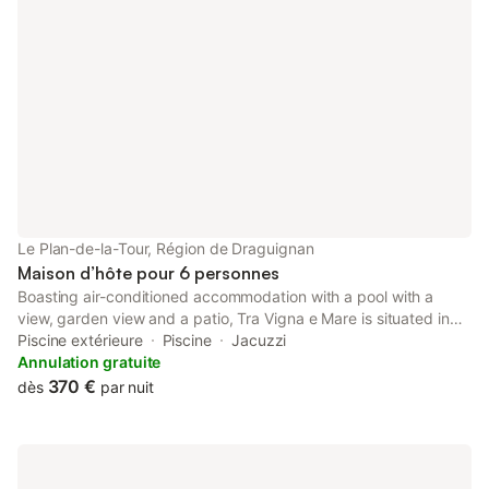
Le Plan-de-la-Tour, Région de Draguignan
Maison d’hôte pour 6 personnes
Boasting air-conditioned accommodation with a pool with a
view, garden view and a patio, Tra Vigna e Mare is situated in
Plan-de-la-Tour. Private parking is available on site at this
Piscine extérieure
Piscine
Jacuzzi
recently renovated property.
Annulation gratuite
370 €
dès
par nuit