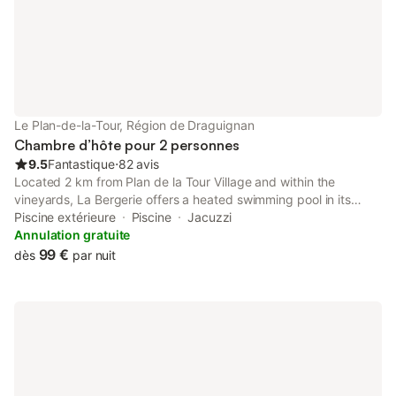
Le Plan-de-la-Tour, Région de Draguignan
Chambre d’hôte pour 2 personnes
9.5
Fantastique
⋅
82 avis
Located 2 km from Plan de la Tour Village and within the
vineyards, La Bergerie offers a heated swimming pool in its
garden. All of the accommodations offer a terrace with a view of
Piscine extérieure
Piscine
Jacuzzi
the vineyards.
Annulation gratuite
99 €
dès
par nuit