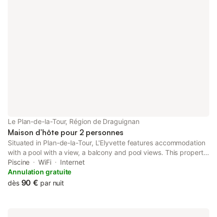
Le Plan-de-la-Tour, Région de Draguignan
Maison d’hôte pour 2 personnes
Situated in Plan-de-la-Tour, L'Elyvette features accommodation
with a pool with a view, a balcony and pool views. This property
offers access to a terrace, free private parking and free WiFi.
Piscine
WiFi
Internet
Annulation gratuite
90 €
dès
par nuit