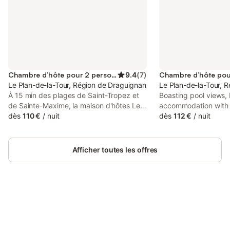
Chambre d’hôte pour 2 personnes
9.4
(
7
)
Le Plan-de-la-Tour, Région de Draguignan
Le Plan-de-la-Tour, 
À 15 min des plages de Saint-Tropez et
Boasting pool views,
de Sainte-Maxime, la maison d'hôtes Les
accommodation with 
Figuiers vous accueille toute l'année.
dès
110 €
/
nuit
a shared lounge, aro
dès
112 €
/
nuit
Idéalement située au milieu des vignes, à
Chateau de Grimaud. 
quelques kilomètres d’un petit village
access to a terrace, a
provençal authentique, vous y
private parking and f
Afficher toutes les offres
apprécierez en premier lieu le calme de la
nature, et vous vous régalerez du chant
des oiseaux ou des cigales. La maison se
situe dans un parc d'un hectare planté de
chênes, d'oliviers, de figuiers et de
nombreuses autres espèces. Une grande
Connectez-vous et économisez
Se connecter
piscine de 12 x 6 m pour vous délasser,
jusqu'à 10% sur nos logements.
avec vue imprenable sur les vignes. Des