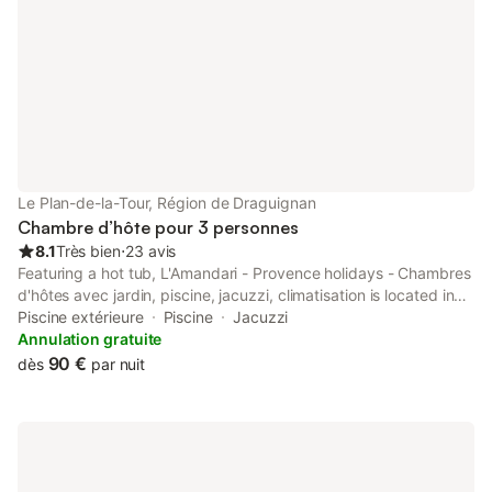
Le Plan-de-la-Tour, Région de Draguignan
Chambre d’hôte pour 3 personnes
8.1
Très bien
⋅
23 avis
Featuring a hot tub, L'Amandari - Provence holidays - Chambres
d'hôtes avec jardin, piscine, jacuzzi, climatisation is located in
Plan-de-la-Tour. This bed and breakfast features a pool with a
Piscine extérieure
Piscine
Jacuzzi
view, a garden and free private parking.
Annulation gratuite
90 €
dès
par nuit