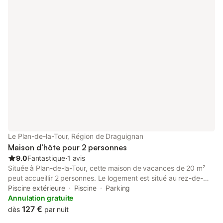
Le Plan-de-la-Tour, Région de Draguignan
Maison d’hôte pour 2 personnes
9.0
Fantastique
⋅
1 avis
Située à Plan-de-la-Tour, cette maison de vacances de 20 m²
peut accueillir 2 personnes. Le logement est situé au rez-de-
chaussée et comprend une chambre avec un lit king-size, une
Piscine extérieure
Piscine
Parking
salle de bains privative avec douche, ainsi qu'un coin cuisine
Annulation gratuite
équipé d'un réfrigérateur, d'une bouilloire électrique et d'une
127 €
dès
par nuit
cafetière ou théière. À l'intérieur, vous trouverez le chauffage,