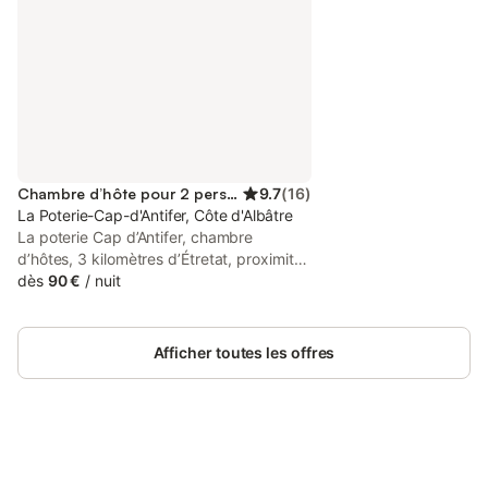
Chambre d’hôte pour 2 personnes
9.7
(
16
)
La Poterie-Cap-d'Antifer, Côte d'Albâtre
La poterie Cap d’Antifer, chambre
d’hôtes, 3 kilomètres d’Étretat, proximité
des plages, du GR21, accès facile,
dès
90 €
/
nuit
chambre de plain-pied. Contact : Guiziou
Marco et Lachet Henri.
Afficher toutes les offres
Connectez-vous et économisez
Se connecter