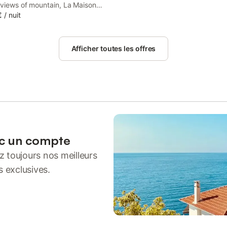
 views of mountain, La Maison
 is a bed and breakfast situated
€
/
nuit
oric building in La Motte-du-Caire,
om Gap-Bayard Golf Couse.
Afficher toutes les offres
ec un compte
 toujours nos meilleurs
s exclusives.