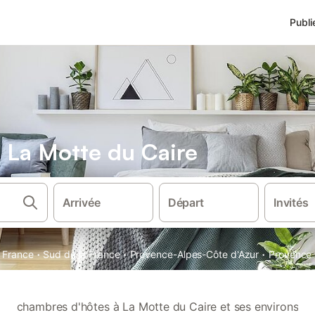
Publi
 La Motte du Caire
Arrivée
Départ
Invités
·
·
·
France
Sud de la France
Provence-Alpes-Côte d'Azur
Provence
chambres d'hôtes à La Motte du Caire et ses environs