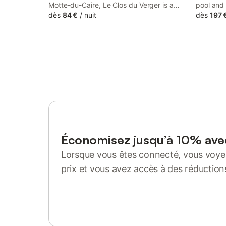
Motte-du-Caire, Le Clos du Verger is a
pool and
bed and breakfast surrounded by views
dès
84 €
/
nuit
des Hôtes
dès
197 
of the garden. The property features a
in a hist
garden, shared lounge and parking on-
46 km fr
site among other facilities.
Économisez jusqu’à 10% av
Lorsque vous êtes connecté, vous voyez
prix et vous avez accès à des réduction
Se connecter ou s'inscrire