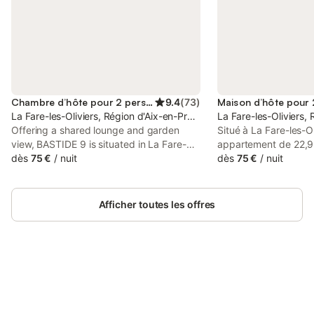
Chambre d’hôte pour 2 personnes
9.4
(
73
)
La Fare-les-Oliviers, Région d'Aix-en-Provence
La Fare-les-Oliviers,
Offering a shared lounge and garden
Situé à La Fare-les-Ol
view, BASTIDE 9 is situated in La Fare-
appartement de 22,9 
les-Oliviers, 37 km from Joliette Metro
dès
75 €
/
nuit
personnes et constit
dès
75 €
/
nuit
Station and 37 km from Museum of
pour explorer les env
Civilizations of Europe and the
se trouve à 800 m du 
Mediterranean.
un supermarché à 40
Afficher toutes les offres
d'accéder facilemen
quotidiennes. L'intér
chambre avec un lit s
bains, ainsi qu'une cu
partagés. Insonorisé 
Connectez-vous et économisez
tranquillité, l'appar
Se connecter
jusqu'à 10% sur nos logements.
la climatisation, du 
télévision à écran pla