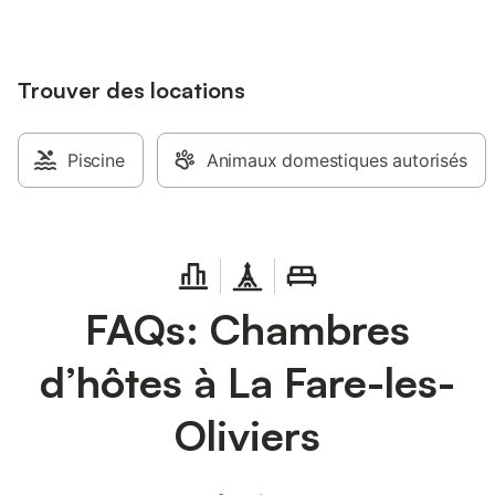
qui le rend adapté au
comme aux plus lon
présente des sols en
Trouver des locations
marbre, et l'accès au
se fait uniquement pa
l'extérieur, vous dis
et d'une terrasse bi
Piscine
Animaux domestiques autorisés
mobilier de jardin pou
air. Un parking est di
ainsi que dans la rue,
est entièrement non-
L'appartement est bie
La Fare-les-Oliviers, l
diverses commodités 
FAQs: Chambres
accessibles en quelq
marche. Le Wi-Fi est f
d’hôtes à La Fare-les-
espaces partagés off
supplémentaire duran
la région.
Oliviers