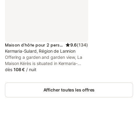
Maison d’hôte pour 2 personnes
9.6
(
134
)
Kermaria-Sulard, Région de Lannion
Offering a garden and garden view, La
Maison Kérès is situated in Kermaria-
Sulard, 15 km from Saint-Samson Golf
dès
108 €
/
nuit
Course and 22 km from Begard Golf
Course. Boasting a shared kitchen, this
property also provides guests with a
Afficher toutes les offres
picnic area.
Connectez-vous et économisez
Se connecter
jusqu'à 10% sur nos logements.