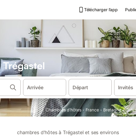
Télécharger l’app
Publi
 Trégastel
Arrivée
Départ
Invités
·
·
·
Chambres d'hôtes
France
Bretagne
Cote
chambres d'hôtes à Trégastel et ses environs