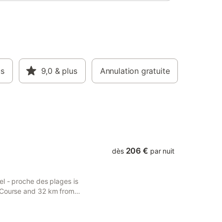
us
9,0
& plus
Annulation gratuite
206 €
dès
par nuit
el - proche des plages is
f Course and 32 km from
s access to free WiFi and