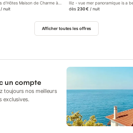
 d'Hôtes Maison de Charme à
Iliz - vue mer panoramique is a 
 is a bed and breakfast situated
/
nuit
breakfast, featuring a seasonal o
dès
230 €
/
nuit
oric building in Trégastel, 2.9 km
pool and parking on-site. It is loc
nt-Samson Golf Course.
than 1 km from Greve Blanche a
provides a lift.
Afficher toutes les offres
ec un compte
 toujours nos meilleurs
s exclusives.