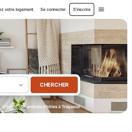
ez votre logement
Se connecter
S'inscrire
CHERCHER
·
s-d'Armor
Chambres d’hôtes à Trégastel