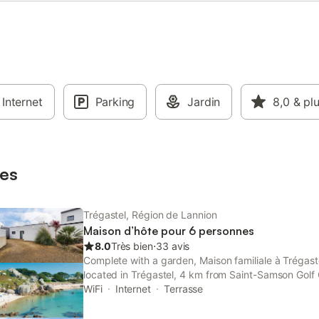
Internet
Parking
Jardin
8,0
& pl
es
Trégastel, Région de Lannion
Maison d’hôte pour 6 personnes
8.0
Très bien
⋅
33 avis
Complete with a garden, Maison familiale à Trégast
located in Trégastel, 4 km from Saint-Samson Gol
Begard Golf Course. This beachfront property offer
WiFi
Internet
Terrasse
free private parking.