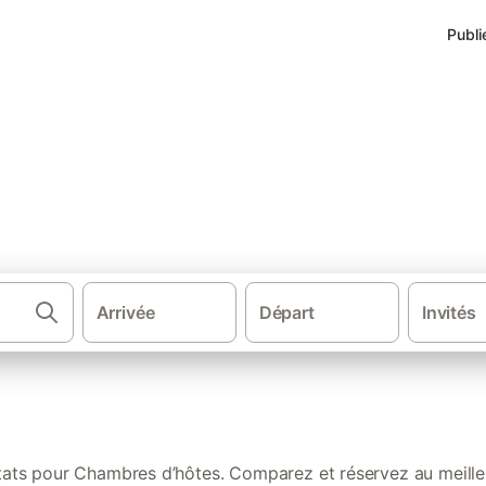
Publi
les mieux notées à Île-de-Br
Arrivée
Départ
Invités
·
·
·
Chambres d'hôtes
France
Bretagne
Cotes-d'
ltats pour Chambres d’hôtes. Comparez et réservez au meilleu