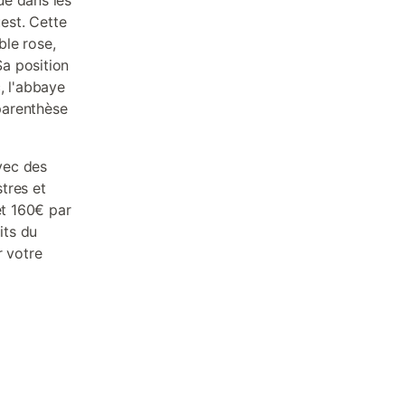
ue dans les
uest. Cette
ble rose,
a position
, l'abbaye
 parenthèse
vec des
tres et
et 160€ par
its du
r votre