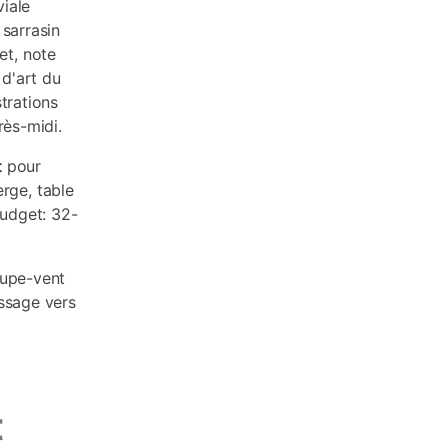
iale
 sarrasin
et, note
 d'art du
trations
rès-midi.
t
pour
erge, table
budget: 32-
oupe-vent
assage vers
t