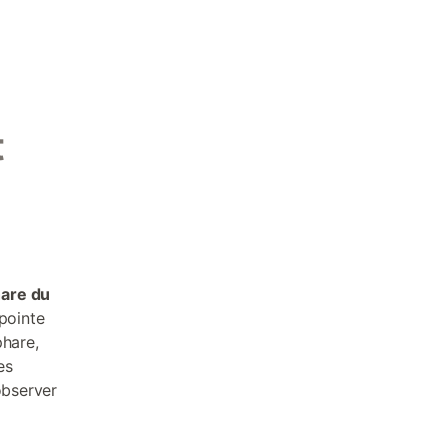
t
are du
 pointe
phare,
es
observer