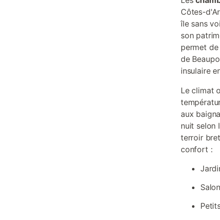
Les
chambr
Côtes-d'Arm
île sans vo
son patrim
permet de 
de Beaupor
insulaire 
Le climat 
températur
aux baigna
nuit selon
terroir br
confort :
Jardi
Salon
Petit