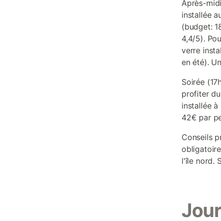
Après-midi
installée 
(budget: 1
4,4/5). Pou
verre inst
en été). U
Soirée (17
profiter du
installée 
42€ par pe
Conseils p
obligatoir
l'île nord.
Jour