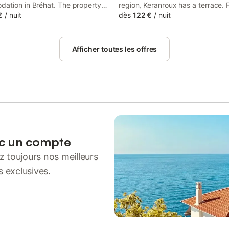
ation in Bréhat. The property
region, Keranroux has a terrace. 
and garden views, and is 500
€
/
nuit
is available throughout the prope
dès
122 €
/
nuit
rom Guerzido Beach. With a
Pors Ar Men Beach is 1.5 km awa
athroom, units at the bed and
accommodation is non-smoking.
 also have free WiFi, while some
Afficher toutes les offres
o offer a...
ec un compte
 toujours nos meilleurs
s exclusives.