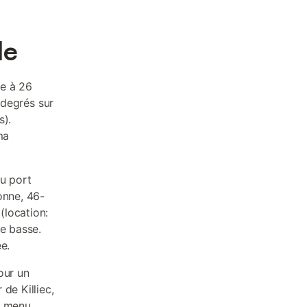
le
ée à 26
 degrés sur
s).
ma
au port
onne, 46-
(location:
ée basse.
e.
ur un
de Killiec,
n menu