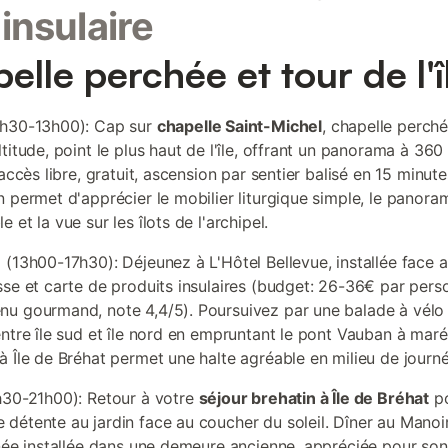
 insulaire
elle perchée et tour de l'î
9h30-13h00): Cap sur
chapelle Saint-Michel
, chapelle perch
titude, point le plus haut de l'île, offrant un panorama à 360
(accès libre, gratuit, ascension par sentier balisé en 15 minute
n permet d'apprécier le mobilier liturgique simple, le panora
 et la vue sur les îlots de l'archipel.
 (13h00-17h30): Déjeunez à L'Hôtel Bellevue, installée face 
sse et carte de produits insulaires (budget: 26-36€ par pers
u gourmand, note 4,4/5). Poursuivez par une balade à vélo 
entre île sud et île nord en empruntant le pont Vauban à mar
à Île de Bréhat permet une halte agréable en milieu de journé
h30-21h00): Retour à votre
séjour brehatin à Île de Bréhat
po
détente au jardin face au coucher du soleil. Dîner au Manoir 
inée installée dans une demeure ancienne, appréciée pour so