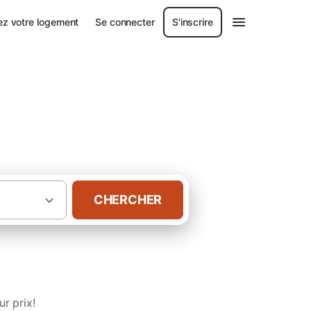
ez votre logement
Se connecter
S'inscrire
éhat
CHERCHER
·
Armor
Chambres d’hôtes à Île-de-Bréhat
r prix!