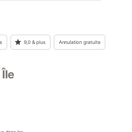
s
9,0
& plus
Annulation gratuite
Île