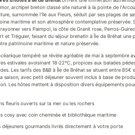
es d'hôtes à Île de Bréhat
offrent une immersion authentiq
or, archipel breton classé site naturel à la pointe de l'Arco
iture, surnommée l'île aux Fleurs, séduit par ses plages de sa
oine maritime et son atmosphère contemplative préservée. S
rayonner vers Paimpol, la côte de Granit rose, Perros-Guirec
t et Tréguier, faisant du séjour brehatin à Île de Bréhat une
entre patrimoine maritime et nature préservée.
océanique tempéré se révèle agréable de mai à septembre a
es estivales avoisinant 18-22°C, propices aux balades pédes
des. Les tarifs des B&B à Île de Bréhat se situent entre 85€ 
 la saison, avec petit déjeuner souvent inclus à base de produ
eton. Les hôtes mettent à disposition divers équipements pou
ns fleuris ouverts sur la mer ou les rochers
s cosy avec coin cheminée et bibliothèque maritime
s déjeuners gourmands livrés directement à votre porte