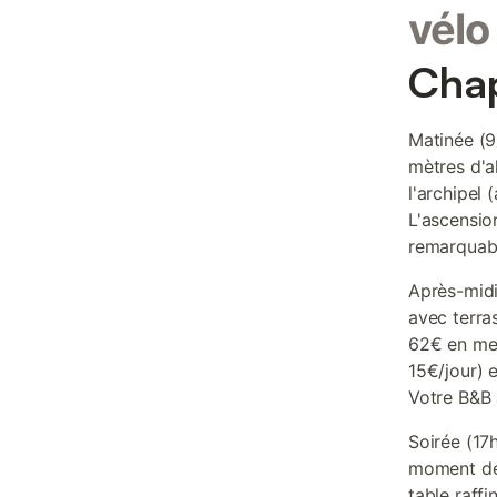
vélo
Chap
Matinée (
mètres d'al
l'archipel 
L'ascensio
remarquable
Après-midi
avec terra
62€ en men
15€/jour) 
Votre B&B 
Soirée (17
moment de 
table raff