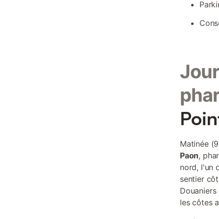
Parki
Conse
Jour
pha
Poin
Matinée (9
Paon
, pha
nord, l'un
sentier côt
Douaniers 
les côtes 