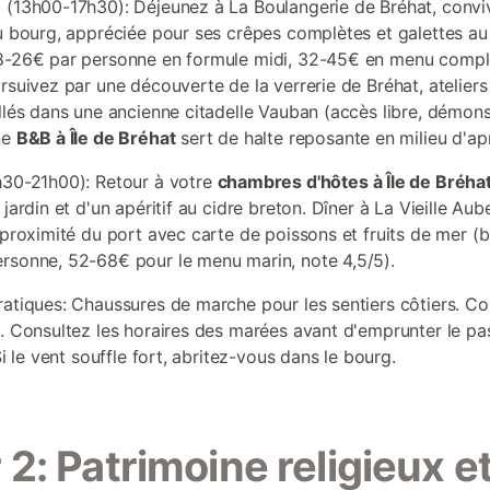
 (13h00-17h30): Déjeunez à La Boulangerie de Bréhat, conviv
au bourg, appréciée pour ses crêpes complètes et galettes au
8-26€ par personne en formule midi, 32-45€ en menu compl
rsuivez par une découverte de la verrerie de Bréhat, ateliers
allés dans une ancienne citadelle Vauban (accès libre, démons
ne
B&B à Île de Bréhat
sert de halte reposante en milieu d'ap
h30-21h00): Retour à votre
chambres d'hôtes à Île de Bréha
 jardin et d'un apéritif au cidre breton. Dîner à La Vieille Aub
à proximité du port avec carte de poissons et fruits de mer (
rsonne, 52-68€ pour le menu marin, note 4,5/5).
ratiques: Chaussures de marche pour les sentiers côtiers. C
e. Consultez les horaires des marées avant d'emprunter le p
 Si le vent souffle fort, abritez-vous dans le bourg.
 2: Patrimoine religieux e