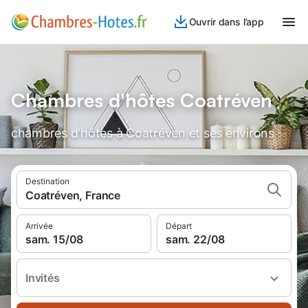
Ouvrir dans l’app
Chambres d'hôtes Coatréven
chambres d'hôtes à Coatréven et ses environs
Destination
Coatréven, France
Arrivée
Départ
sam. 15/08
sam. 22/08
Invités