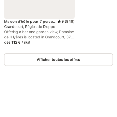
Maison d’hôte pour 7 personnes
9.3
(
46
)
Grandcourt, Région de Dieppe
Offering a bar and garden view, Domaine
de l'Hyères is located in Grandcourt, 37
km from Train Station of Dieppe and 37
dès
112 €
/
nuit
km from Dieppe Casino. There is an on-
site restaurant, plus free private parking
and free WiFi are available.
Afficher toutes les offres
Connectez-vous et économisez
Se connecter
jusqu'à 10% sur nos logements.