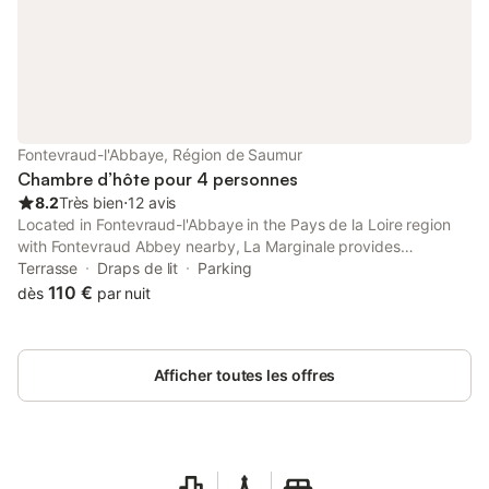
Fontevraud-l'Abbaye, Région de Saumur
Chambre d’hôte pour 4 personnes
8.2
Très bien
⋅
12 avis
Located in Fontevraud-l'Abbaye in the Pays de la Loire region
with Fontevraud Abbey nearby, La Marginale provides
accommodation with free private parking.
Terrasse
Draps de lit
Parking
110 €
dès
par nuit
Afficher toutes les offres