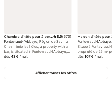
Chambre d’hôte pour 2 personnes
8.5
(
570
)
Fontevraud-l'Abbaye, Région de Saumur
Fontevraud-l'Abbaye
Chez mimie les hôtes, a property with a
Située à Fontevraud-
bar, is situated in Fontevraud-l'Abbaye,
propriété de 25 m² pe
4.6 km from Chateau de Montsoreau, 14
dès
43 €
/
nuit
personnes et se trou
dès
107 €
/
nuit
km from Château des Réaux, as well as
m du centre-ville et 
17 km from Saumur Train Station.
historique. L'agenc
chambre avec un lit k
Afficher toutes les offres
de bains privative e
pour se détendre apr
visites. À l'intérieur,
télévision à écran pl
satellite et services 
Connectez-vous et économisez
ventilateur et un dre
Se connecter
jusqu'à 10% sur nos logements.
personnels. La propr
cuisine commune équi