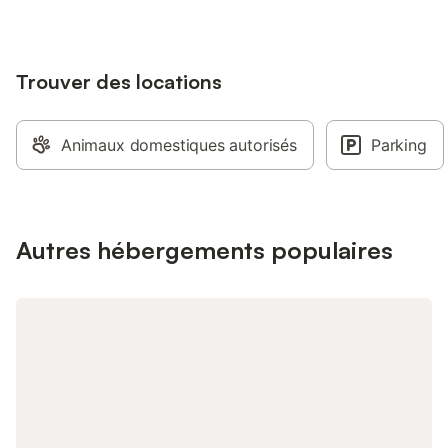
électrique, vous per
des repas simples. D
que le chauffage, le 
Trouver des locations
l'établissement et u
fournis pour assurer 
L'intérieur est stric
les chambres sont si
Animaux domestiques autorisés
Parking
supérieurs, accessib
des escaliers. Depuis
bénéficiez d'une vue 
la ville. Bien qu'il n'
sur place, l'emplacem
Autres hébergements populaires
rejoindre les sites lo
noter que l'hébergem
et qu'aucun événemen
Cet espace convient
souhaitant séjourner 
marche des principale
locales, le centre-vil
situés à seulement 2