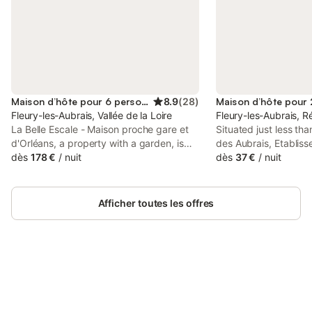
Maison d’hôte pour 6 personnes
8.9
(
28
)
Fleury-les-Aubrais, Vallée de la Loire
Fleury-les-Aubrais, R
La Belle Escale - Maison proche gare et
Situated just less th
d'Orléans, a property with a garden, is
des Aubrais, Etabli
situated in Fleury-les-Aubrais, 1.9 km
dès
178 €
/
nuit
chambre privé tranqui
dès
37 €
/
nuit
from Sports Hall of Orleans, 2.7 km from
min a pied de la gare
Gare d'Orléans, as well as 3.5 km from
Aubrais et 2 min d Or
Maison de Jeanne d'Arc.
accommodation in Fle
Afficher toutes les offres
with access to a...
Connectez-vous et économisez
Se connecter
jusqu'à 10% sur nos logements.