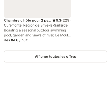
Chambre d’hôte pour 2 personnes
9.3
(
229
)
Curemonte, Région de Brive-la-Gaillarde
Boasting a seasonal outdoor swimming
pool, garden and views of river, Le Moulin
de Lassalle is set in Curemonte, 35 km
dès
84 €
/
nuit
from Merveilles Cave. Featuring bicycle
parking, this property also provides
guests with a picnic area.
Afficher toutes les offres
Connectez-vous et économisez
Se connecter
jusqu'à 10% sur nos logements.