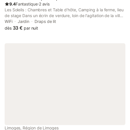
9.4
Fantastique
⋅
2 avis
Les Soleils : Chambres et Table d'hôte, Camping à la ferme, lieu
de stage Dans un écrin de verdure, loin de l'agitation de la ville,
Les Soleils vous proposent un havre de paix. Cinq chambres
WiFi
Jardin
Draps de lit
chaleureuses vous garantiront un profond repos, et notre table
33 €
dès
par nuit
familiale enchantera vos papilles ! La farandole de nos animaux
ravira petits et grands. Au départ de la maison, mille et un
chemins vous feront découvrir la magie des paysages Creusois.
Bienvenue aux Soleils ! N.B. : possibilité de séance de
réflexologie plantaire sur place ! - Tarifs dégressifs si 2 nuits et
+ - Tarifs différents si salle de bain privative ou non - Nuit adulte
supplément : 20 € - Nuit enfant supplément : 15 €
Limoges, Région de Limoges