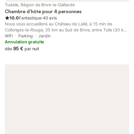
Tudeils, Région de Brive-la-Gaillarde
Chambre d’hôte pour 4 personnes
10.0
Fantastique
⋅
40 avis
Nous vous accueillons au Château de Lallé, à 15 min de
Collonges-la-Rouge, 35 km au Sud de Brive, entre Tulle (30 km)
et Beaulieu-sur Dordogne (9 km). Le lac de Miel et les bords de
WiFi
Parking
Jardin
la Dordogne sont à moins de 15 min. Vous disposerez d’un
Annulation gratuite
espace rénové autonome se composant d’une chambre de 25
95 €
dès
par nuit
m², d’une pièce palière, d’une salle de douche et de toilettes
indépendantes. Le petit déjeuner est compris. Ouvert toute
l’année. 1ère nuit (2 adultes) : 95 €, puis 80 € par nuit
supplémentaire, 70 € à partir de la 4ème nuit. exemple : - 2
nuits 2 adultes : 95 + 80 = 175 € - 4 nuits 2 adultes : 95 + 80 +
80 + 70 = 325 € Lit supplémentaire : 25 € par nuitée.