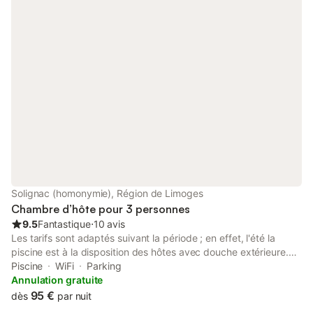
pour 3 personnes, Les deux chambres sont avec sanitaires
privatifs, calme, stationnement facile, salle petit déjeuner
réservée aux hôtes. Chambre climatisée No2 avec douche et
lavabo dans la chambre wc privé face à la chambre
Solignac (homonymie), Région de Limoges
Chambre d’hôte pour 3 personnes
9.5
Fantastique
⋅
10 avis
Les tarifs sont adaptés suivant la période ; en effet, l'été la
piscine est à la disposition des hôtes avec douche extérieure.
Des serviettes de piscine sont prévues pour chaque personne.
Piscine
WiFi
Parking
Transats près de la piscine. Pour tout séjour supérieur à 2 jours,
Annulation gratuite
les tarifs sont à redéfinir. Maison d’hôtes dans le village de
95 €
dès
par nuit
Solignac sur le chemin de Saint-Jacques-de-Compostelle. «