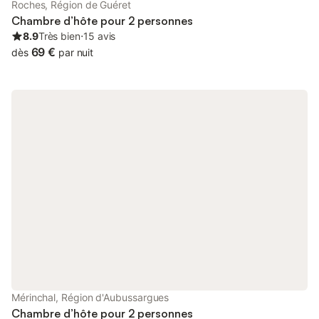
Roches, Région de Guéret
improvisation. Il s’inspire aussi bien de la cuisine du terroir local
Chambre d’hôte pour 2 personnes
que de la cuisine du monde ! Tarifs : de 15 € à 25 €
8.9
Très bien
⋅
15 avis
69 €
dès
par nuit
Mérinchal, Région d'Aubussargues
Chambre d’hôte pour 2 personnes