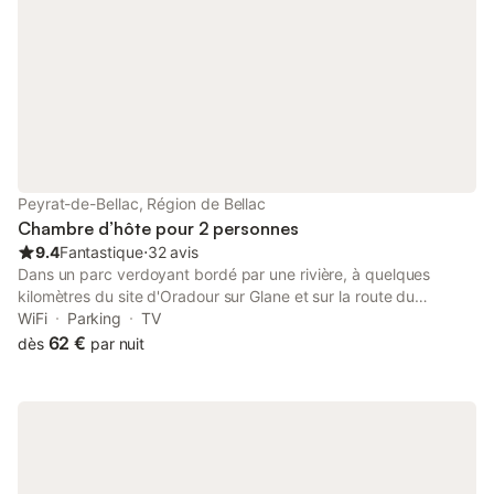
Peyrat-de-Bellac, Région de Bellac
Chambre d’hôte pour 2 personnes
9.4
Fantastique
⋅
32 avis
Dans un parc verdoyant bordé par une rivière, à quelques
kilomètres du site d'Oradour sur Glane et sur la route du
Futuroscope, 4 chambres confortables avec TV au premier
WiFi
Parking
TV
étage d'une maison. Les petits chiens tolérés ne sont pas admis
62 €
dès
par nuit
à la table. Possibilité recharge véhicule électrique (payant). La
maison est non fumeur Merci de réserver vos repas 48 heures à
l'avance.