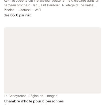
Keith et Josette ont installé leur petite ferme d'élevage dans un
hameau proche du lac Saint Pardoux. A l'étage d'une vaste
grange rénovée : 5 chambres avec décor rustique. Au rez-de-
Piscine
Jacuzzi
WiFi
chaussée : vaste séjour avec coin salon, tv et cheminée.
65 €
dès
par nuit
Produits fermiers.
La Geneytouse, Région de Limoges
Chambre d’hôte pour 5 personnes