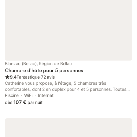
Blanzac (Bellac), Région de Bellac
Chambre d’hôte pour 5 personnes
9.4
Fantastique
⋅
72 avis
Catherine vous propose, à l'étage, 5 chambres très
confortables, dont 2 en duplex pour 4 et 5 personnes. Toutes
sont équipées de salle d'eau et wc privés. Elles ouvrent sur une
Piscine
WiFi
Internet
mezzanine et espace salon. Au rez-de-chaussée un vaste
107 €
dès
par nuit
séjour comporte l'espace petit-déjeuner et un salon avec piano
dédié aux hôtes. Wifi. TV possible sur demande. Ouvert toute
l'année. Proche de Bellac et de la nationale 145, Rouffignac est
une ferme de polyculture située dans un bel environnement
verdoyant et calme avec piscine chauffée (13X4,5 non