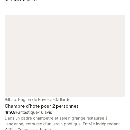
nuitée, réduction de 5€/jour, uniquement pour les chambres
jaune ou verte annulation gratuite sous justificatif. Annulation du
séjour si les arrhes n'ont pas été versés dans les 4 jours ouvrés
Bilhac, Région de Brive-la-Gaillarde
Chambre d’hôte pour 2 personnes
9.8
Fantastique
⋅
16 avis
Dans un cadre champêtre et serein grange restaurée à
l'ancienne, entourée d'un jardin poétique. Entrée indépendante
par le haut avec terrasse, grande pièce de vie (piano), salle de
WiFi
Terrasse
Jardin