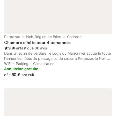
qu'un bill
Perpezac-le-Noir, Région de Brive-la-Gaillarde
Chambre d’hôte pour 4 personnes
9.9
Fantastique
⋅
30 avis
Dans un écrin de verdure, le Logis du Marronnier accueille toute
l'année les hôtes de passage ou de séjour à Perpezac le Noir en
Corrèze (19), en Limousin. Quatre chambres confortables et
WiFi
Parking
Climatisation
personnalisées vous attendent au sein d'une ancienne grange
Annulation gratuite
entièrement rénovée. Au rez-de-chaussée, vous pourrez vous
60 €
dès
par nuit
détendre dans la salle de séjour de 100 m², avec un coin salon
et cheminée. Vous trouverez également une chambre
accessible pour les personnes à mobilité réduite et salle de bain
privative avec douche à l'italienne. Nous proposons la table
d'hôtes sur réservation. Pour nous contacter :
tintinetsylvie@orange.fr ou 06 85 88 30 95 . Lit supplémentaire
: 10 €