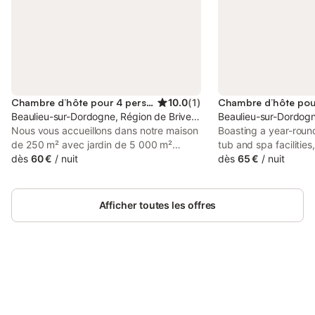
Chambre d’hôte pour 4 personnes
10.0
(
1
)
Beaulieu-sur-Dordogne, Région de Brive-la-Gaillarde
Beaulieu-sur-Dordogne
Nous vous accueillons dans notre maison
Boasting a year-roun
de 250 m² avec jardin de 5 000 m²
tub and spa facilities,
arboré, à 3 km du centre historique de
dès
60 €
/
nuit
situated in Beaulieu
dès
65 €
/
nuit
Beaulieu-sur-Dordogne. Quatre chambres
from Merveilles Cav
sont à votre disposition, toutes rénovée
Monkey Forest.
en 2019, elles allient le charme au
Afficher toutes les offres
confort. Elles sont toutes équipées d'un
climatiseur individuel, d’une salle de bain
privative et moderne avec douche à
l’italienne et WC. Serviettes de toilette et
produits d'accueil (gel douche, savon)
sont fournis. En complément de vos
Connectez-vous et économisez
Se connecter
visites, vous pourrez profiter de notre
jusqu'à 10% sur nos logements.
piscine ou encore du Spa. Nous