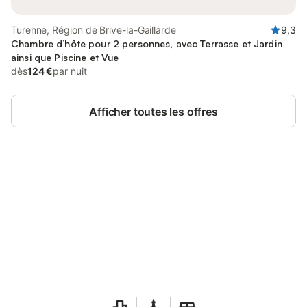
Turenne, Région de Brive-la-Gaillarde
9,3
Chambre d’hôte pour 2 personnes, avec Terrasse et Jardin
ainsi que Piscine et Vue
dès
124 €
par nuit
Afficher toutes les offres
Connectez-vous et économisez
Se connecter
jusqu'à 10% sur nos logements.