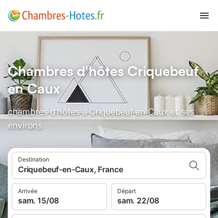
Chambres d'hôtes Criquebeuf
en Caux
chambres d'hôtes à Criquebeuf en Caux et ses
environs
Destination
Criquebeuf-en-Caux, France
Arrivée
Départ
sam. 15/08
sam. 22/08