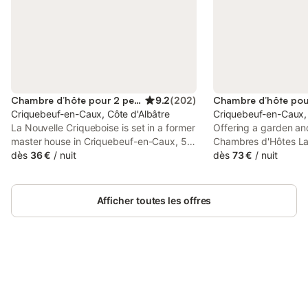
Chambre d’hôte pour 2 personnes
9.2
(
202
)
Criquebeuf-en-Caux, Côte d'Albâtre
Criquebeuf-en-Caux, 
La Nouvelle Criqueboise is set in a former
Offering a garden an
master house in Criquebeuf-en-Caux, 5
Chambres d'Hôtes La
km from Fécamp and 3 km from Plage
dès
36 €
/
nuit
la Ville is located in
dès
73 €
/
nuit
d'Yport. Free WiFi is available and free
2.3 km from Yport B
private parking is available at this bed
Falaise d'Aval. This p
and breakfast.
access to a terrace a
Afficher toutes les offres
parking.
Connectez-vous et économisez
Se connecter
jusqu'à 10% sur nos logements.