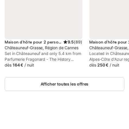
Maison d’hôte pour 2 personnes
9.5
(
89
)
Châteauneuf-Grasse, Région de Cannes
Châteauneuf-Grasse,
Set in Châteauneuf and only 5.4 km from
Located in Châteaune
Parfumerie Fragonard - The History
Alpes-Côte d'Azur re
Factory in Grasse, Le Clos des Senteurs
dès
164 €
/
nuit
provides accommodati
dès
250 €
/
nuit
de Chateauneuf de Grasse offers
and free private park
accommodation with sea views, free WiFi
access to a hot spri
and free private parking.
features pool and gar
Afficher toutes les offres
Connectez-vous et économisez
Se connecter
jusqu'à 10% sur nos logements.