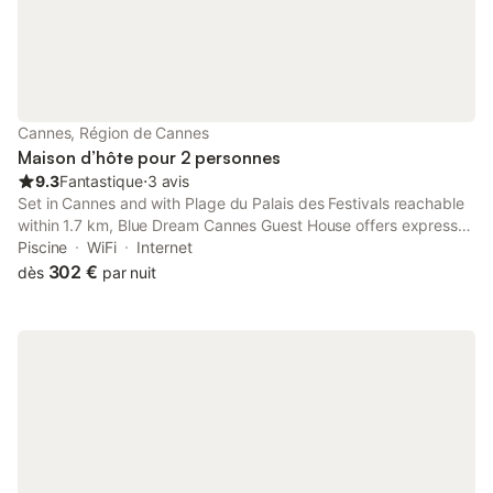
Cannes, Région de Cannes
Maison d’hôte pour 2 personnes
9.3
Fantastique
⋅
3 avis
Set in Cannes and with Plage du Palais des Festivals reachable
within 1.7 km, Blue Dream Cannes Guest House offers express
check-in and check-out, allergy-free rooms, a garden, free WiFi
Piscine
WiFi
Internet
and a terrace.
302 €
dès
par nuit