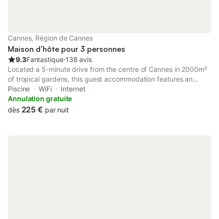
Cannes, Région de Cannes
Maison d’hôte pour 3 personnes
9.3
Fantastique
⋅
138 avis
Located a 5-minute drive from the centre of Cannes in 2000m²
of tropical gardens, this guest accommodation features an
infinity pool, a hammam and a hot tub. It offers rooms with a
Piscine
WiFi
Internet
teak deck patio and free Wi-Fi. There is a spa and wellness
Annulation gratuite
centre.
225 €
dès
par nuit