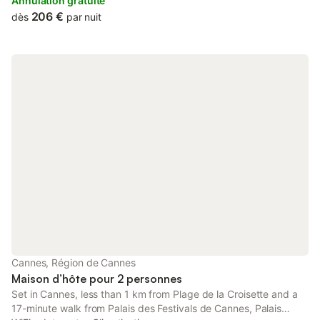
séparée. Entrée indépendante 24h/24 ; la chambre se situe au
Annulation gratuite
rez de chaussée avec terrasse sans vis à vis. Piscine , Parking
206 €
dès
par nuit
gratuit sur place. Shampooing Cintres Sèche-cheveux Fer et
table à repasser Espace de travail pour les ordinateurs
portables accès privatif par l'extérieur à la chambre 24h/24 à
20 min. pied du Palais des Festivals et de la Croisette.
Cannes, Région de Cannes
Maison d’hôte pour 2 personnes
Set in Cannes, less than 1 km from Plage de la Croisette and a
17-minute walk from Palais des Festivals de Cannes, Palais