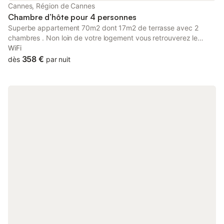
Cannes, Région de Cannes
Chambre d’hôte pour 4 personnes
Superbe appartement 70m2 dont 17m2 de terrasse avec 2
chambres . Non loin de votre logement vous retrouverez le
Fameux Palais des festivals et ses plages (15min a pieds) Dotés
WiFi
d'une terrasse avec petit salon de jardin offrant une vue sur la
358 €
dès
par nuit
piscine , les logements disposent d'une télévision à écran plat et
tout l'équipement nécessaire pour être parfaitement autonome.
L'aéroport de Nice-Côte d'Azur, le plus proche, est implanté à
27 km.