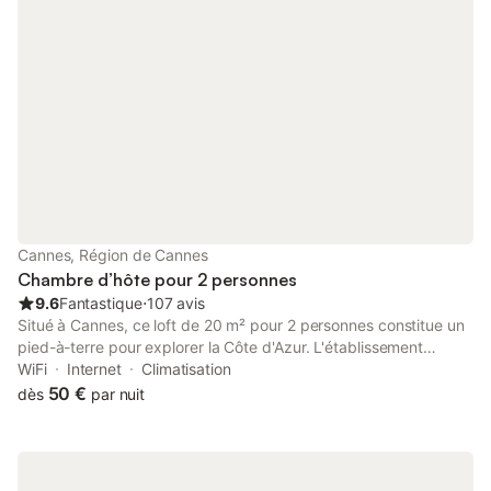
Cannes, Région de Cannes
Chambre d’hôte pour 2 personnes
9.6
Fantastique
⋅
107 avis
Situé à Cannes, ce loft de 20 m² pour 2 personnes constitue un
pied-à-terre pour explorer la Côte d'Azur. L'établissement
dispose de chambres insonorisées et de la climatisation,
WiFi
Internet
Climatisation
garantissant un environnement calme tout au long de votre
50 €
dès
par nuit
séjour. L'intérieur comprend une chambre avec un lit simple, un
coin salon avec bureau et une salle de bains privative équipée
d'une douche et d'un sèche-cheveux. Pour votre confort, la
kitchenette est dotée d'un micro-ondes, d'un réfrigérateur, d'un