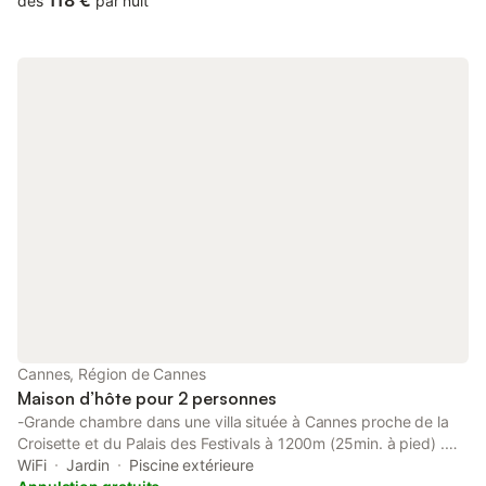
118 €
dès
par nuit
Stadium.
Cannes, Région de Cannes
Maison d’hôte pour 2 personnes
-Grande chambre dans une villa située à Cannes proche de la
Croisette et du Palais des Festivals à 1200m (25min. à pied) .
wi-fi gratuit La chambre dispose d'une grande salle de bains
WiFi
Jardin
Piscine extérieure