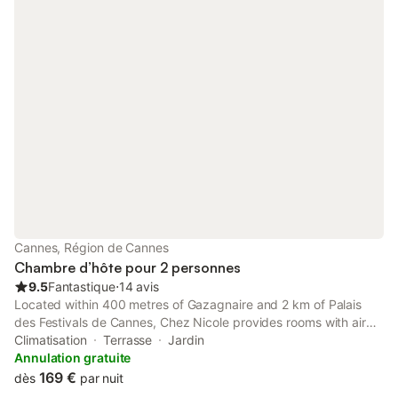
Cannes, Région de Cannes
Chambre d’hôte pour 2 personnes
9.5
Fantastique
⋅
14 avis
Located within 400 metres of Gazagnaire and 2 km of Palais
des Festivals de Cannes, Chez Nicole provides rooms with air
conditioning and a private bathroom in Cannes. This property
Climatisation
Terrasse
Jardin
offers access to a terrace and free private parking.
Annulation gratuite
169 €
dès
par nuit