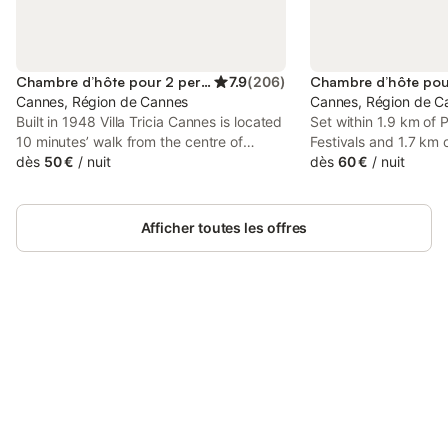
Chambre d’hôte pour 2 personnes
7.9
(
206
)
Cannes, Région de Cannes
Cannes, Région de C
Built in 1948 Villa Tricia Cannes is located
Set within 1.9 km of 
10 minutes’ walk from the centre of
Festivals and 1.7 km 
Cannes and offers B&B accommodation.
dès
50 €
/
nuit
Festivals de Cannes,
dès
60 €
/
nuit
Bikes are available free of charge. Free
Chambres d'hôtes 
WiFi access is available.
offers rooms with air
shared bathroom in 
Afficher toutes les offres
Connectez-vous et économisez
Se connecter
jusqu'à 10% sur nos logements.