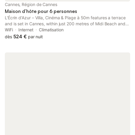
Cannes, Région de Cannes
Maison d’hôte pour 6 personnes
L'Écrin d'Azur – Villa, Cinéma & Plage à 50m features a terrace
and is set in Cannes, within just 200 metres of Midi Beach and
1.7 km of Palais des Festivals de Cannes. Guests staying at this
WiFi
Internet
Climatisation
guest house have access to a balcony.
524 €
dès
par nuit