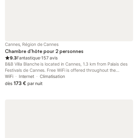
Cannes, Région de Cannes
Chambre d’hôte pour 2 personnes
9.3
Fantastique
⋅
157 avis
B&B Villa Blanche is located in Cannes, 1.3 km from Palais des
Festivals de Cannes. Free WiFi is offered throughout the
property. Every room at this bed and breakfast is air
WiFi
Internet
Climatisation
conditioned and comes with a flat-screen TV with satellite
173 €
dès
par nuit
channels.