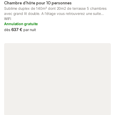
Chambre d’hôte pour 10 personnes
Sublime duplex de 140m² dont 20m2 de terrasse 5 chambres
avec grand lit double. A l'étage vous retrouverez une suite
parentale avec baignoire jaccuzzi . Ensoleillement et sérénité à
WiFi
proximité du Suquet, de la Croisette, de la plage et du Palais
Annulation gratuite
des Festivals. Meublé et équipé pour un confort optimal dans
637 €
dès
par nuit
une résidence avec piscine et parking privée. Parfait pour
couple, famille ou week end sur la fameuse French riviera.