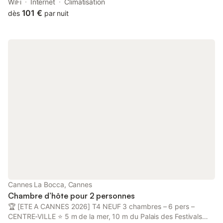
Selvosa offers spacious air-conditioned accommodation with a
WiFi
Internet
Climatisation
terrace and free WiFi.
101 €
dès
par nuit
Cannes La Bocca, Cannes
Chambre d’hôte pour 2 personnes
🏆 [ETE A CANNES 2026] T4 NEUF 3 chambres – 6 pers –
CENTRE-VILLE ⭐ 5 m de la mer, 10 m du Palais des Festivals