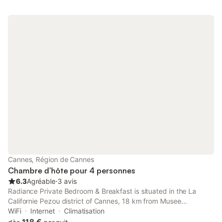
Cannes, Région de Cannes
Chambre d’hôte pour 4 personnes
6.3
Agréable
⋅
3 avis
Radiance Private Bedroom & Breakfast is situated in the La
Californie Pezou district of Cannes, 18 km from Musee
International de la Parfumerie, 18 km from Parfumerie Fragonard
WiFi
Internet
Climatisation
- The History Factory in Grasse and 30 km from Allianz Riviera