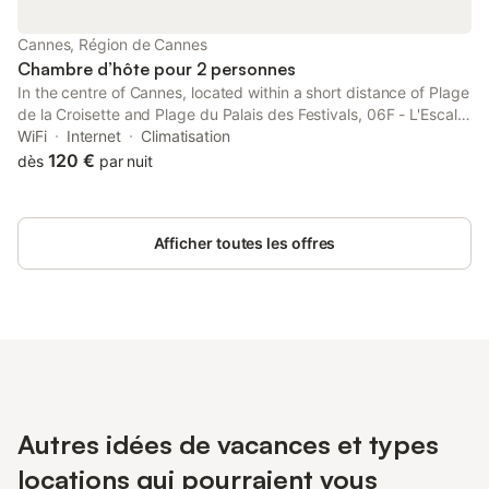
Cannes, Région de Cannes
Chambre d’hôte pour 2 personnes
In the centre of Cannes, located within a short distance of Plage
de la Croisette and Plage du Palais des Festivals, 06F - L'Escale
Marine Cannes - Beau studio à deux pas du palais des festivals
WiFi
Internet
Climatisation
offers free WiFi, air conditioning and household...
120 €
dès
par nuit
Afficher toutes les offres
Autres idées de vacances et types
locations qui pourraient vous