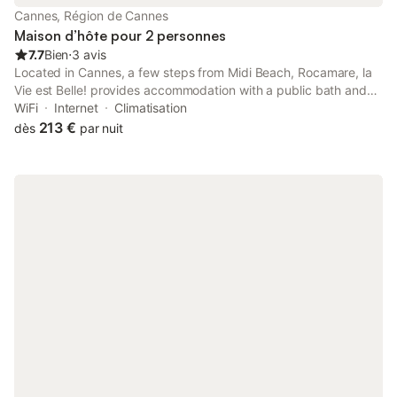
Cannes, Région de Cannes
Maison d’hôte pour 2 personnes
7.7
Bien
⋅
3 avis
Located in Cannes, a few steps from Midi Beach, Rocamare, la
Vie est Belle! provides accommodation with a public bath and
an open-air bath.
WiFi
Internet
Climatisation
213 €
dès
par nuit