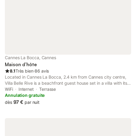
Cannes La Bocca, Cannes
Maison d’hôte
8.1
Très bien
⋅
86 avis
Located in Cannes La Bocca, 2.4 km from Cannes city centre,
Villa Belle Rive is a beachfront guest house set in a villa with its
annexes and a garden built in 1863. A limited amount of paid
WiFi
Internet
Terrasse
parking spaces is available within the premises.
Annulation gratuite
97 €
dès
par nuit