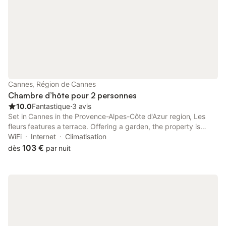
Cannes, Région de Cannes
Chambre d’hôte pour 2 personnes
10.0
Fantastique
⋅
3 avis
Set in Cannes in the Provence-Alpes-Côte d'Azur region, Les
fleurs features a terrace. Offering a garden, the property is
located within 1.2 km of Palais des Festivals de Cannes. Free
WiFi
Internet
Climatisation
WiFi is available throughout the property and Midi Beach is 1.
103 €
dès
par nuit