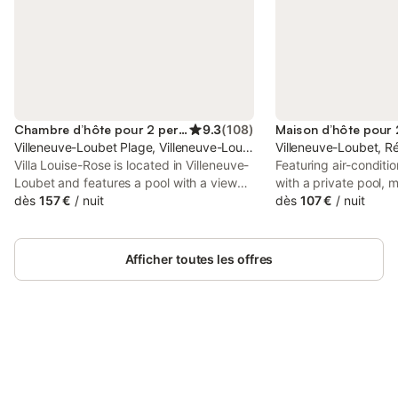
Chambre d’hôte pour 2 personnes
9.3
(
108
)
Villeneuve-Loubet Plage, Villeneuve-Loubet
Villeneuve-Loubet, R
Villa Louise-Rose is located in Villeneuve-
Featuring air-condit
Loubet and features a pool with a view
with a private pool, 
and lake views. The property has pool
dès
157 €
/
nuit
balcony, Suite indé
dès
107 €
/
nuit
and river views, and is 400 metres from
maison is set in Vill
Hippodrome Beach.
property offers acces
tennis, free private p
Afficher toutes les offres
Connectez-vous et économisez
Se connecter
jusqu'à 10% sur nos logements.