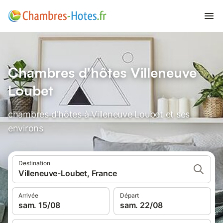
Chambres d'hôtes Villeneuve
Loubet
chambres d'hôtes à Villeneuve Loubet et ses
environs
Destination
Villeneuve-Loubet, France
Arrivée
Départ
sam. 15/08
sam. 22/08