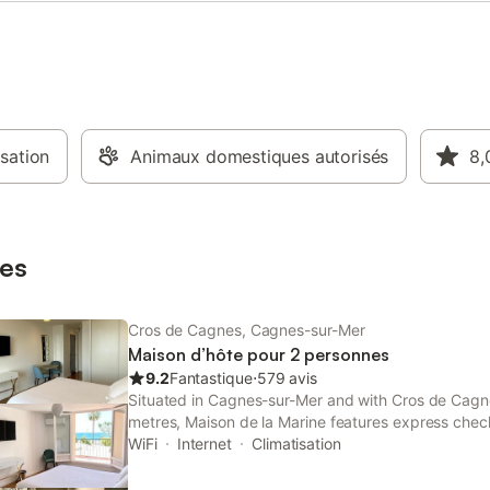
isation
Animaux domestiques autorisés
8,
es
Cros de Cagnes, Cagnes-sur-Mer
Maison d’hôte pour 2 personnes
9.2
Fantastique
⋅
579 avis
Situated in Cagnes-sur-Mer and with Cros de Cagn
metres, Maison de la Marine features express chec
soundproof rooms, a terrace, free WiFi and a bar. T
WiFi
Internet
Climatisation
views and is 9.