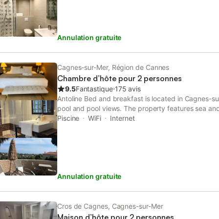
Annulation gratuite
Cagnes-sur-Mer, Région de Cannes
Chambre d’hôte pour 2 personnes
9.5
Fantastique
⋅
175 avis
Antoline Bed and breakfast is located in Cagnes-su
pool and pool views. The property features sea and
km from Allianz Riviera Stadium.
Piscine
WiFi
Internet
Annulation gratuite
Cros de Cagnes, Cagnes-sur-Mer
Maison d’hôte pour 2 personnes