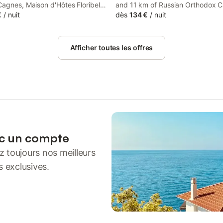
Cagnes, Maison d'Hôtes Floribel
and 11 km of Russian Orthodox C
oms with air conditioning and free
€
/
nuit
Twenty Rent provides rooms with 
dès
134 €
/
nuit
conditioning and a private bathr
Cagnes-sur-Mer.
Afficher toutes les offres
ec un compte
 toujours nos meilleurs
s exclusives.