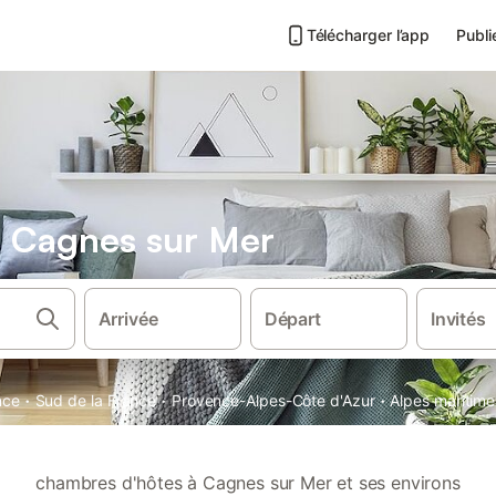
Télécharger l’app
Publi
 Cagnes sur Mer
Arrivée
Départ
Invités
·
·
·
nce
Sud de la France
Provence-Alpes-Côte d'Azur
Alpes maritime
chambres d'hôtes à Cagnes sur Mer et ses environs