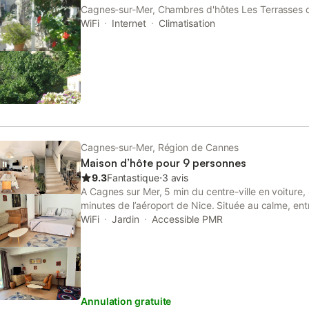
Cagnes-sur-Mer, Chambres d'hôtes Les Terrasses du
accommodation with seating area.
WiFi
Internet
Climatisation
Cagnes-sur-Mer, Région de Cannes
Maison d’hôte pour 9 personnes
9.3
Fantastique
⋅
3 avis
A Cagnes sur Mer, 5 min du centre-ville en voiture,
minutes de l’aéroport de Nice. Située au calme, en
dessus du musée Renoir. Proximité Saint Paul de V
WiFi
Jardin
Accessible PMR
siècle), Saint Jeannet, La Gaude . Supermarché, bo
minutes). Grand espace intérieur ouvert, cuisine, s
(instrument de qualité). 5 chambres 3 salles de bai
Non-fumeur. Parking intérieur 3 voitures, deux entr
2000 m², éclairé + forêt, au calme absolu, sans vis 
Annulation gratuite
360° (montagne et mer, aperçu Cap d’Antibes du po