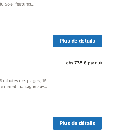
 Soleil features
Plus de détails
738 €
dès
par nuit
 8 minutes des plages, 15
tre mer et montagne au-
ence (Cité médiévale du 12e
ulangerie, restaurants, à 5
alon, espace enfants. Piano
ns (douche, lavabo, wc).
ées. Jardin arboré plan sur
à vis, offrant une vue à
Plus de détails
rtail + espace bureau).