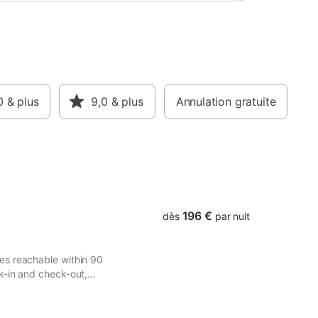
0
& plus
9,0
& plus
Annulation gratuite
196 €
dès
par nuit
es reachable within 90
k-in and check-out,
he property has quiet street