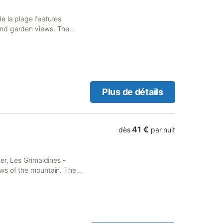
e la plage features
and garden views. The
Cathedral, 9.2 km from
Plus de détails
41 €
dès
par nuit
er, Les Grimaldines -
ws of the mountain. The
 among other facilities.