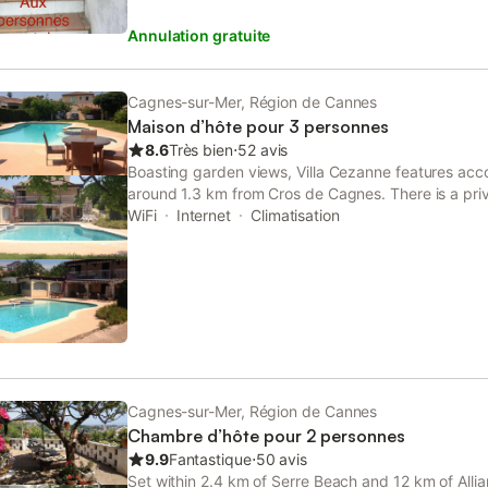
Annulation gratuite
Cagnes-sur-Mer, Région de Cannes
Maison d’hôte pour 3 personnes
8.6
Très bien
⋅
52 avis
Boasting garden views, Villa Cezanne features ac
around 1.3 km from Cros de Cagnes. There is a pri
house for the convenience of those who stay.
WiFi
Internet
Climatisation
Cagnes-sur-Mer, Région de Cannes
Chambre d’hôte pour 2 personnes
9.9
Fantastique
⋅
50 avis
Set within 2.4 km of Serre Beach and 12 km of Allia