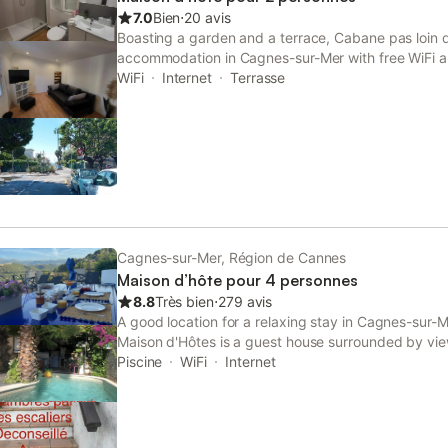
7.0
Bien
⋅
20 avis
Boasting a garden and a terrace, Cabane pas loin d
accommodation in Cagnes-sur-Mer with free WiFi 
property is around 8.7 km from Russian Orthodox 
WiFi
Internet
Terrasse
Allianz Riviera Stadium and 9.
Cagnes-sur-Mer, Région de Cannes
Maison d’hôte pour 4 personnes
8.8
Très bien
⋅
279 avis
A good location for a relaxing stay in Cagnes-sur-M
Maison d'Hôtes is a guest house surrounded by vie
property features a garden, bar and parking on-site
Piscine
WiFi
Internet