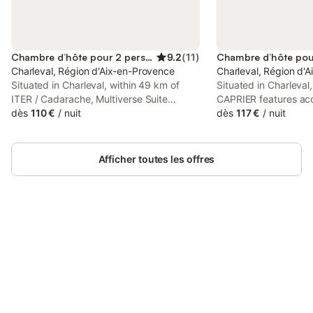
Chambre d’hôte pour 2 personnes
9.2
(
11
)
Charleval, Région d'Aix-en-Provence
Charleval, Région d'
Situated in Charleval, within 49 km of
Situated in Charleva
ITER / Cadarache, Multiverse Suite
CAPRIER features ac
immersive offers accommodation with air
dès
110 €
/
nuit
private pool, a terra
dès
117 €
/
nuit
conditioning. Free WiFi is available
views. There is an in
throughout the property and Parc des
plus free private par
Expositions Avignon is 41 km away.
are available.
Afficher toutes les offres
Connectez-vous et économisez
Se connecter
jusqu'à 10% sur nos logements.