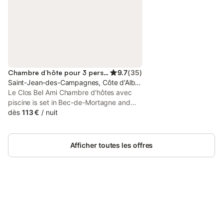
Chambre d’hôte pour 3 personnes
9.7
(
35
)
Saint-Jean-des-Campagnes, Côte d'Albâtre
Le Clos Bel Ami Chambre d'hôtes avec
piscine is set in Bec-de-Mortagne and
has a private pool and garden views. This
dès
113 €
/
nuit
property offers access to a terrace, free
private parking and free WiFi.
Afficher toutes les offres
Connectez-vous et économisez
Se connecter
jusqu'à 10% sur nos logements.