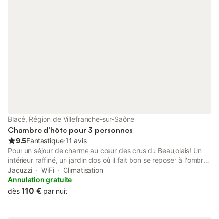
permettent de décou
Monts du Lyonnais, à 
vélos électriques son
l’Office du Touri
Blacé, Région de Villefranche-sur-Saône
Chambre d’hôte pour 3 personnes
9.5
Fantastique
⋅
11 avis
Pour un séjour de charme au cœur des crus du Beaujolais! Un
intérieur raffiné, un jardin clos où il fait bon se reposer à l'ombre
des arbres pour que vos vacances deviennent délices! Avec un
Jacuzzi
WiFi
Climatisation
panorama exceptionnel, dans la région des vignobles
Annulation gratuite
Beaujolais, à 10km de Villefranche/Saône et à 40 km de Lyon, à
110 €
dès
par nuit
10 mn de l'autoroute, notre gîte et nos chambres d'hôtes sont
au calme au milieu des vignes et de la nature.. Toutes nos
chambres sont climatisées. Le SPA de nage haut de gamme,