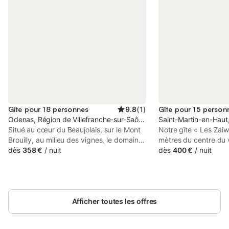
Gîte pour 18 personnes
9.8
(
1
)
Gîte pour 15 person
Odenas, Région de Villefranche-sur-Saône
Saint-Martin-en-Haut,
Situé au cœur du Beaujolais, sur le Mont
Notre gîte « Les Zaiw
Brouilly, au milieu des vignes, le domaine
mètres du centre du v
viticole LES ROCHES BLEUES propose un
dès
358 €
/
nuit
Martin-en-Haut dans 
dès
400 €
/
nuit
gîte de 18 personnes avec possibilité de
Lyonnais, à 35 km de
location pour 1 ou 2 nuits. Idéal pour fêter
Saint-Étienne. La lig
un évènement en famille ou entre amis.
« 2Ex » permet de ven
Accès de plain-pied. Accessibilité
ligne de cars STASS 
handicapé. Possibilité de découvrir le
Afficher toutes les offres
venir de Saint-Étienn
domaine viticole et de déguster les crus
Zaiwest a pour vocati
Brouilly et Côte de Brouilly souvent cités
familial offrant un c