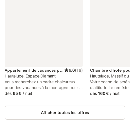
Appartement de vacances pour 6 personnes
9.6
(
16
)
Hauteluce, Espace Diamant
Hauteluce, Massif du
Vous recherchez un cadre chaleureux
Votre cocon de sérén
pour des vacances à la montagne pour le
d'altitude Le remède a
ski alpin, le ski de fond, les raquettes ou
dès
65 €
/
nuit
Entre Beaufortain et
dès
160 €
/
nuit
les randonnées et la découverte du
respirer l'air pur et 
patrimoine. Nous vous proposons à la
inoubliable là où la na
location un appartement spacieux
Nichée au cœur des 
Afficher toutes les offres
(presque 50 m²) à Hauteluce les Saisies.
Joly, cette ancienne
Equipé pour 5-6 personnes avec deux
métamorphosée en un 
belles chambres. Une chambre parentale
le bois brossé rencon