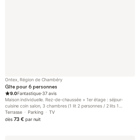
Ontex, Région de Chambéry
Gîte pour 6 personnes
9.0
Fantastique
⋅
37 avis
Maison individuelle. Rez-de-chaussée + 1er étage : séjour-
cuisine coin salon, 3 chambres (1 lit 2 personnes / 2 lits 1
personne / 2 lits 1 personne), salle d' eau (douche). Terrasses
Terrasse
Parking
TV
fermées en graviers. Ski le Granier 45km, La Féclaz ou Le
73 €
dès
par nuit
Revard 46km. Raquettes sur place. Baignade à Conjux, plage
au bord du lac du Bourget, Bourget du lac (plage + voile) 16km.
Thermes Aix les Bains. Grange de pays rénovée située à 8km du