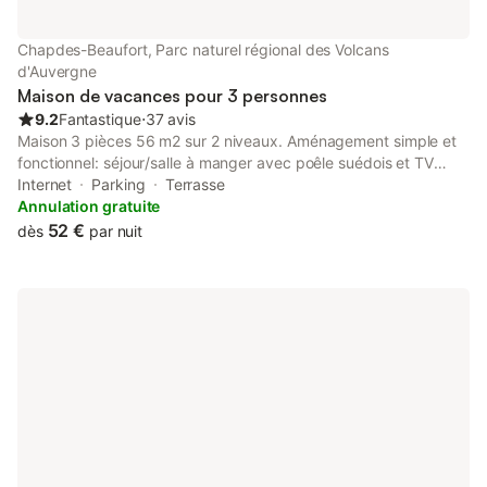
Chapdes-Beaufort, Parc naturel régional des Volcans
d'Auvergne
Maison de vacances pour 3 personnes
9.2
Fantastique
⋅
37 avis
Maison 3 pièces 56 m2 sur 2 niveaux. Aménagement simple et
fonctionnel: séjour/salle à manger avec poêle suédois et TV
(écran plat). Cuisine ouverte (4 plaques de cuisson, four, micro-
Internet
Parking
Terrasse
ondes, cafetière électrique). WC séparé. À l'étage supérieur: 1
Annulation gratuite
chambre avec 1 grand-lit (1 x 140 cm, longueur 190 cm). 1
52 €
dès
par nuit
chambre avec 1 lit (90 cm, longueur 190 cm). Douche/WC.
Chauffage électrique. Terrasse 20 m2. Meubles de terrasse,
barbecue. Vue sur la vallée et les alentours. A disposition: fer à
repasser, lit bébé jusqu'à 2 ans, sèche-cheveux. Internet
(Connexion WIFI). Place de parking (cloturée). Maximum 1
animal/ chien autorisé.