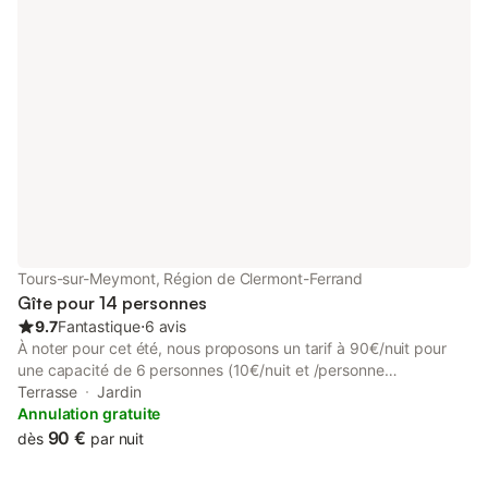
Tours-sur-Meymont, Région de Clermont-Ferrand
Gîte pour 14 personnes
9.7
Fantastique
⋅
6 avis
À noter pour cet été, nous proposons un tarif à 90€/nuit pour
une capacité de 6 personnes (10€/nuit et /personne
supplémentaire). Contactez-nous pour un devis personnalisé!
Terrasse
Jardin
Nous proposons, à la location, cette maison de campagne
Annulation gratuite
située à Tours-sur-Meymont, au cœur du parc naturel régional
90 €
dès
par nuit
Livradois-Forez. À noter pour cet été, nous proposons un tarif à
90€/nuit pour une capacité de 6 personnes (10€/nuit et