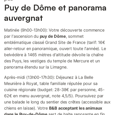
Puy de Dôme et panorama
auvergnat
Matinée (9h00-13h00): Votre découverte commence
par l'ascension du
puy de Dôme
, sommet
emblématique classé Grand Site de France (tarif: 16€
aller-retour en panoramique, ouvert toute l'année). Le
belvédère à 1465 mètres d'altitude dévoile la chaîne
des Puys, les vestiges du temple de Mercure et un
panorama étendu sur la Limagne.
Après-midi (13h00-17h30): Déjeunez à La Belle
Meunière à Royat, table familiale réputée pour sa
cuisine régionale (budget: 28-38€ par personne, 45-
62€ en menu auvergnat, note 4,5/5). Poursuivez par
une balade le long du sentier des crêtes (accessible aux
chiens en laisse). Votre
B&B acceptant les animaux
dans le Puy-de-Dôme
sert de halte reposante en fin