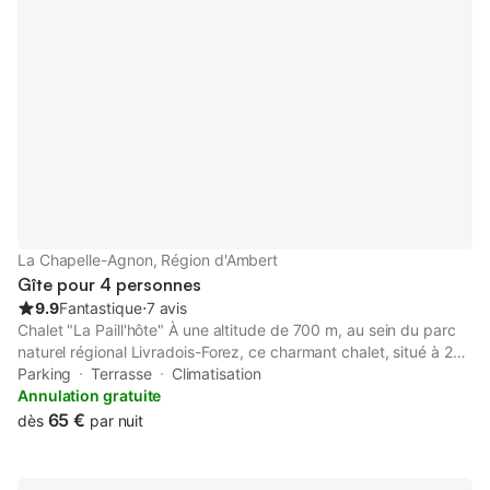
La Chapelle-Agnon, Région d'Ambert
Gîte pour 4 personnes
9.9
Fantastique
⋅
7 avis
Chalet "La Paill'hôte" À une altitude de 700 m, au sein du parc
naturel régional Livradois-Forez, ce charmant chalet, situé à 2
km du bourg de LA CHAPELLE-AGNON (63590) constitue un
Parking
Terrasse
Climatisation
endroit idéal pour passer un séjour au calme et tranquillité. Avec
Annulation gratuite
AMBERT une sous-préfecture du Puy-de-Dôme à 17 km,
65 €
dès
par nuit
CLERMONT-FERRAND à 65 km et la proximité des stations de
ski LES PRADEAUX à 30 km, CHALMAZEL à 35 km vous allez
pouvoir bénéficier de tous les avantages de la nature