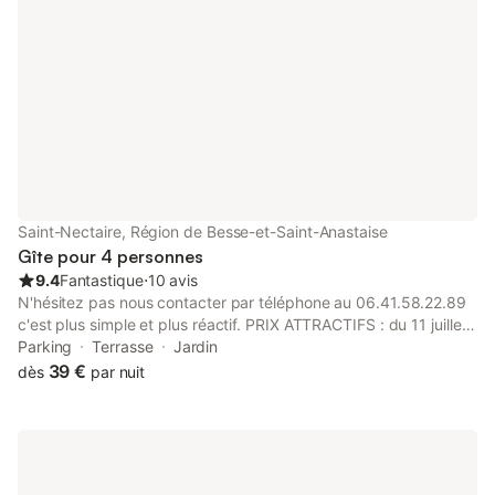
pension (diner, nuit, petit déjeuner) ainsi
ressourcer, respirer u
que les panier-repas se prévoit sur
bien pratiquer divers
réservation Les arrhes seront retenues
sportives. N'hésitez 
l'Esparverie … Buron
typiquement auvergn
Saint-Nectaire, Région de Besse-et-Saint-Anastaise
Gîte pour 4 personnes
9.4
Fantastique
⋅
10 avis
N'hésitez pas nous contacter par téléphone au 06.41.58.22.89
c'est plus simple et plus réactif. PRIX ATTRACTIFS : du 11 juillet
au 18 juillet la semaine 434 € du 18 juillet au 25 juillett la
Parking
Terrasse
Jardin
semaine 450 € Réservez pour vos vacances et venez découvrir
39 €
dès
par nuit
notre magnifique région, nous vous recevrons avec plaisir. Pour
toutes les vacances, nous louons pour la semaine ou plus et
aussi 3 ou 4 nuits (sauf août,) selon vos disponibilités, vos
envies, pour profiter d'une nature authentique, préservée
étonnante et merveilleuse PROPRIETAIRE sur place pour vous