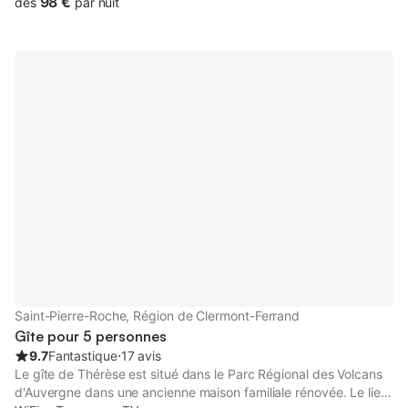
98 €
dès
par nuit
parking privé Linge et draps fournis Nouveauté 2021 :
boulodrome privatif (boules plastic et fer fournies) Ski alpin à
moins de 10 minutes (station Sancy-Mont-Dore), ski fond à 10
minutes (station La Stèle), raquettes à moins de 5 minutes
(Rigolet Haut), Golf à un kilomètre à pied. Balades fléchées à
partir de la maison ou bien section de randonnée (GR30).
Accrobranche et outdoor-game à 5 minutes (Rigolet Haut).
Centre aqualudique à 10 minutes (La Bourboule). Luge d'été à 5
minutes. Fat-scoot d'été. Cures au Mont-Dore à 5 minutes, à La
Bourboule à 10 minutes.
Saint-Pierre-Roche, Région de Clermont-Ferrand
Gîte pour 5 personnes
9.7
Fantastique
⋅
17 avis
Le gîte de Thérèse est situé dans le Parc Régional des Volcans
d'Auvergne dans une ancienne maison familiale rénovée. Le lieu