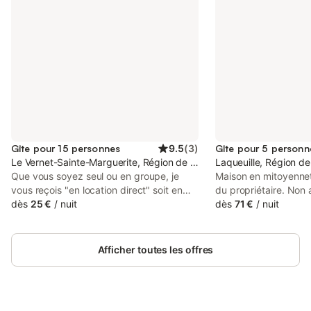
Gîte pour 15 personnes
9.5
(
3
)
Gîte pour 5 personn
Le Vernet-Sainte-Marguerite, Région de Clermont-Ferrand
Laqueuille, Région d
Que vous soyez seul ou en groupe, je
Maison en mitoyennet
vous reçois "en location direct" soit en
du propriétaire. Non
gestion libre, soit en demi pension.
dès
25 €
/
nuit
Animaux bienvenus. 
dès
71 €
/
nuit
L'ambiance au gîte d'étape, en demi-
Nous répondons sys
pension, est à la participation de tous aux
toute demande par ma
petits gestes du quotidien et ou l'humain
consulter vos spams o
Afficher toutes les offres
est au cœur du sujet ;) Quelques
notre message ne par
informations ci-dessous et sinon dispo et
boite de réception. *
tarifs complets sur mon site : www.gite-
toilette, et charges (e
le-marguerite.fr Tarifs pour les
et bois de chauffage