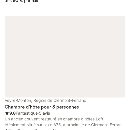
90 €
dès
par nuit
de la propriété. Sans voisinage immédiat, il séduira les amateurs
de calme, de détente et remise en forme grâce à la piscine
chauffée, (le Spa 4 places, le sauna sur réservation pour la mise
en chauffe, (35 € la séance de 3/4 d'heure). Avant de passer
une douce nuit ou plus dans ces lieux authentiques, c'est autour
de la table d'hôtes ou ce n'est pas seulement un repas mais une
soirée conviviale que nous partageons tous ensemble, que vous
pourrez nous écouter vous conter les vieilles histoires et
légendes du pays. Dans la maison avec accès indépendant des
propriétaires, vous trouverez : - 3 chambres avec salle d'eau et
WC privatifs, dont une avec accès de plain-pied et télévision
dans chaque chambre. - Salon avec TV, DVD, chaîne Hifi. -
Terrasses, barbecue. Au départ du Moulin, nombreuses
randonnées pédestres (cartes et guides) disponibles au Moulin.
Routes thématiques : Routes des Châteaux, Routes des Moulins,
Routes des Fromages. Train touristique. Nombreux musées :
Coutellerie (Thiers) - Céramique (Lezoux) - Historique du papier
Veyre-Monton, Région de Clermont-Ferrand
(Richard de Bas) Nous sommes fermés du 1er Novembre au 15
Chambre d’hôte pour 3 personnes
Mars Le SPA ne se trouve pas dans la chambre, il est à
9.8
Fantastique
⋅
5 avis
Un ancien couvent restauré en chambre d'hôtes Loft.
Idéalement situé sur l'axe A75, à proximité de Clermont-Ferrand,