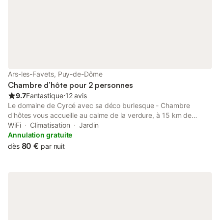
Ars-les-Favets, Puy-de-Dôme
Chambre d’hôte pour 2 personnes
9.7
Fantastique
⋅
12 avis
Le domaine de Cyrcé avec sa déco burlesque - Chambre
d'hôtes vous accueille au calme de la verdure, à 15 km de
Montluçon et 10 km de la station thermale de Néris les Bains.
WiFi
Climatisation
Jardin
Vous pourrez profiter de l'espace détente avec son spa et son
Annulation gratuite
sauna (en illimité sans supplément), et pourquoi pas vous laisser
80 €
dès
par nuit
tenter par un massage aux huiles essentielles ou à la bougie.
Possibilité de partager un dîner dans une ambiance raffinée et
conviviale. "La chambre des délices" ravira les amateurs
d'atypique, à la fois moderne et hors du temps. "L'intrigante"
vaste chambre au charme rustique esprit manoir ravira les
amateurs d'authentique. "La chambre Marilyn" avec sa déco
glamour "La chambre rouge" avec sa déco unique sur le thème