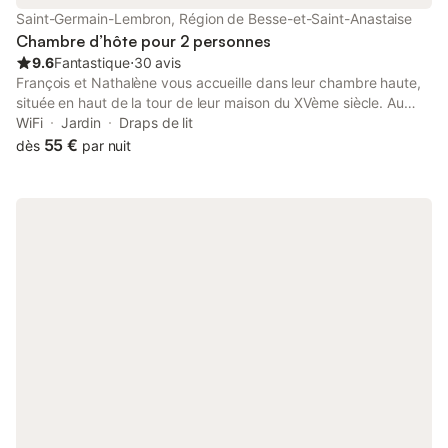
pas compatible. CHAQUE HÉBERGEMENT A SON ENTRÉE
Saint-Germain-Lembron, Région de Besse-et-Saint-Anastaise
INDÉPENDANTE Nous avons 1 gîte, 1 chambre d'hôtes Nous
Chambre d’hôte pour 2 personnes
habitons sur
9.6
Fantastique
⋅
30 avis
François et Nathalène vous accueille dans leur chambre haute,
située en haut de la tour de leur maison du XVème siècle. Au
cœur du village auvergnat de Saint-Germain-Lembron. Tous
WiFi
Jardin
Draps de lit
commerces à pieds 1 km de l'autoroute A75 10 km d'Issoire et
55 €
dès
par nuit
50 km de Clermont-Ferrand Proche lacs, volcans et plateau du
Cézallier