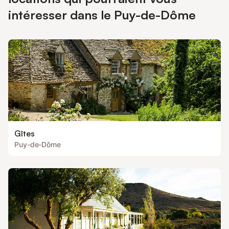
efforcerons de rendre votre séjour le plus agréable possible.
Estelle, Geoffrey, Milka le chat et Aïko le chien.
intéresser dans le Puy-de-Dôme
Gîtes
Puy-de-Dôme