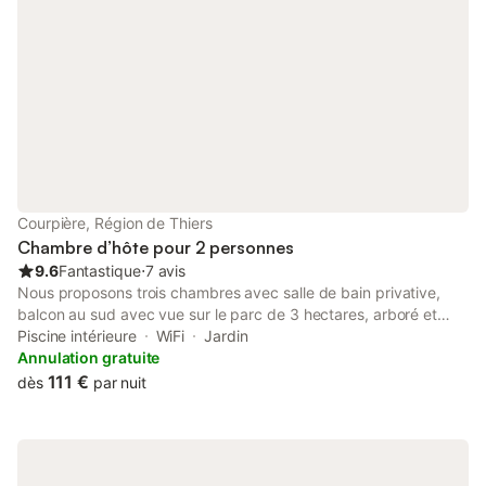
Courpière, Région de Thiers
Chambre d’hôte pour 2 personnes
9.6
Fantastique
⋅
7 avis
Nous proposons trois chambres avec salle de bain privative,
balcon au sud avec vue sur le parc de 3 hectares, arboré et
fleuri. Chaque chambre est équipée d'un service à thé avec
Piscine intérieure
WiFi
Jardin
bouilloire. Le petit déjeuner est compris. Pour vos apéritifs, nous
Annulation gratuite
vous proposons une carte avec boissons, charcuterie et
111 €
dès
par nuit
fromages locaux. Vous aurez accès à volonté à notre piscine
couverte et chauffée, ainsi qu'à notre jacuzzi 7 places. Les
serviettes de bain sont fournies. Vous pourrez vous détendre
sur les bains de soleil. Des massages peuvent être réservés