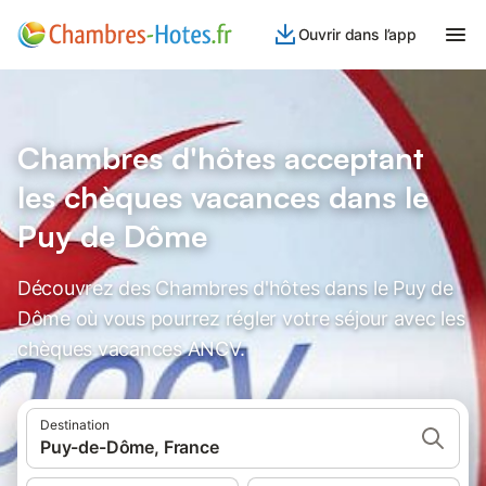
Ouvrir dans l’app
Chambres d'hôtes acceptant
les chèques vacances dans le
Puy de Dôme
Découvrez des Chambres d'hôtes dans le Puy de
Dôme où vous pourrez régler votre séjour avec les
chèques vacances ANCV.
Destination
Puy-de-Dôme, France