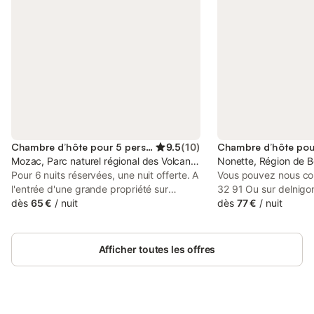
Chambre d’hôte pour 5 personnes
9.5
(
10
)
Mozac, Parc naturel régional des Volcans d'Auvergne
Nonette, Région de B
Pour 6 nuits réservées, une nuit offerte. A
Vous pouvez nous co
l'entrée d'une grande propriété sur
32 91 Ou sur delnigo
laquelle sont élevés des chevaux, cet
dès
65 €
/
nuit
plus de renseignemen
dès
77 €
/
nuit
ancien moulin et ferme, en pierres de
du XIV°, au cœur d'un
lave, est traversé par un ruisseau dont on
d'Auvergne, nous vou
aperçoit les chutes d'eau de la salle à
deuxième étage, dans 
Afficher toutes les offres
manger. Deux chambres au 2me étage :
des nonnes, avec un
une pour 5 personnes, située dans
3 chambres d'hôtes a
l'ancien pigeonnier ; l'autre pour 2
commune pour le peti
personnes avec un lit d'appoint en
Suite avec son salon 