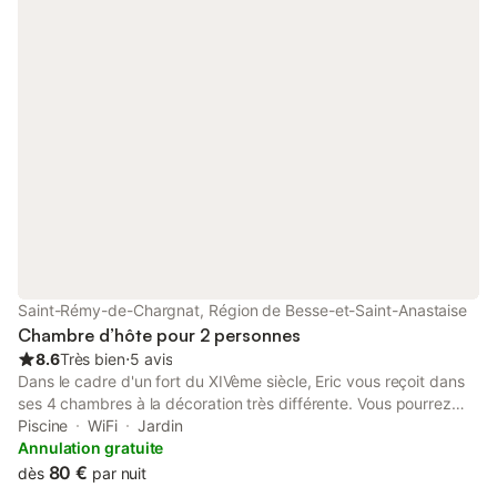
Saint-Rémy-de-Chargnat, Région de Besse-et-Saint-Anastaise
Chambre d’hôte pour 2 personnes
8.6
Très bien
⋅
5 avis
Dans le cadre d'un fort du XIVème siècle, Eric vous reçoit dans
ses 4 chambres à la décoration très différente. Vous pourrez
profiter de la piscine chauffée du mois de mai au mois
Piscine
WiFi
Jardin
d'octobre. Petit déjeuner en terrasse si le temps le permet, ou
Annulation gratuite
dans la salle à manger du fort. Salle détente avec sauna infra
80 €
dès
par nuit
rouge et spa.