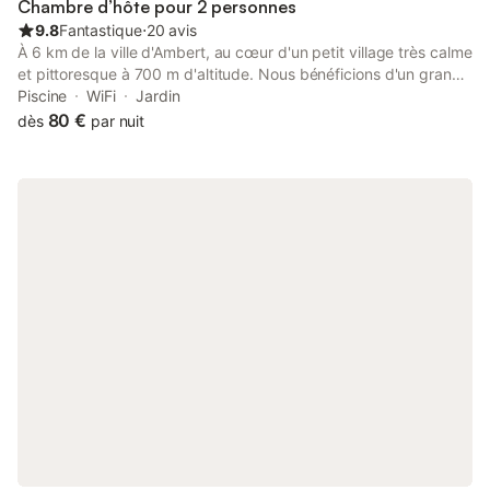
Chambre d’hôte pour 2 personnes
9.8
Fantastique
⋅
20 avis
À 6 km de la ville d'Ambert, au cœur d'un petit village très calme
et pittoresque à 700 m d'altitude. Nous bénéficions d'un grand
terrain avec arbres fruitiers. Toutes les chambres se situent en
Piscine
WiFi
Jardin
étages élevés et sont accessibles uniquement par escaliers - Ne
80 €
dès
par nuit
conviennent donc pas aux personnes à mobilité réduite D'autre
part, je suis propriétaire de 2 Jack Russel et à ce titre, il m'est
impossible de vous recevoir avec vos animaux de compagnie.
ATTENTION : pas de table d'hôtes (sauf en cas de pluie pour
motards ou cyclistes) Magnifique vue sur l'église (les cloches ne
sonnent pas la nuit) et sur la fontaine du village. Pas de table
d'hôtes en juillet et août