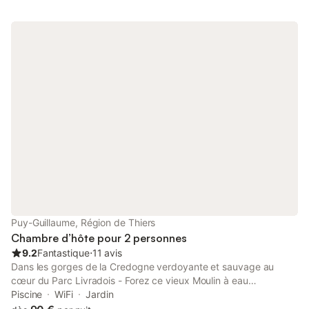
Puy-Guillaume, Région de Thiers
Chambre d’hôte pour 2 personnes
9.2
Fantastique
⋅
11 avis
Dans les gorges de la Credogne verdoyante et sauvage au
cœur du Parc Livradois - Forez ce vieux Moulin à eau
entièrement restauré sera pour vous un lieu délicieux loin du
Piscine
WiFi
Jardin
stress quotidien, idéal pour le repos et le farniente isolé au cœur