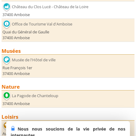
Château du Clos Lucé - Château de la Loire
37400 Amboise
Office de Tourisme Val d'Amboise
Quai du Général de Gaulle
37400 Amboise
Musées
Musée de l'Hôtel de ville
Rue François 1er
37400 Amboise
Nature
La Pagode de Chanteloup
37400 Amboise
Loisirs
Théâtre Beaumarchais
Nous nous soucions de la vie privée de nos
Avenue des Martyrs de la Résistance
internautes