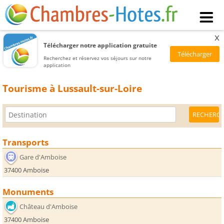
x
Télécharger notre application gratuite
Recherchez et réservez vos séjours sur notre
application
Tourisme à Lussault-sur-Loire
Transports
Gare d'Amboise
37400 Amboise
Monuments
Château d'Amboise
37400 Amboise